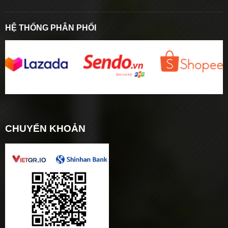
HỆ THỐNG PHÂN PHỐI
CHUYỂN KHOẢN