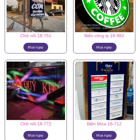
Chữ nổi 18-751
Biển công ty 18-982
Mua ngay
Mua ngay
Chữ nổi 18-772
Biển Mica 18-712
Mua ngay
Mua ngay