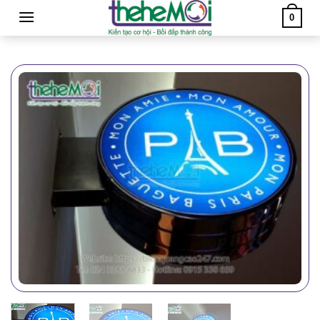
Skip
0
to
content