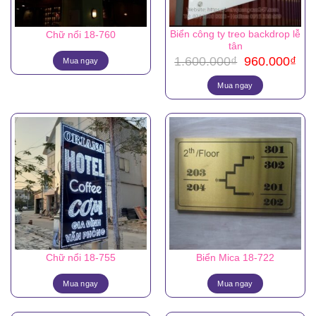
Biển công ty treo backdrop lễ
Chữ nổi 18-760
tân
Giá
Giá
1.600.000
₫
960.000
₫
Mua ngay
gốc
hiệ
là:
tại
Mua ngay
1.600.000₫.
là:
960
Chữ nổi 18-755
Biển Mica 18-722
Mua ngay
Mua ngay