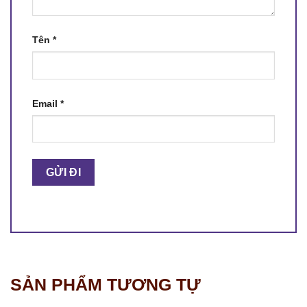
Tên
*
Email
*
SẢN PHẨM TƯƠNG TỰ