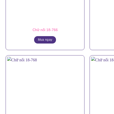
Chữ nổi 18-766
Mua ngay