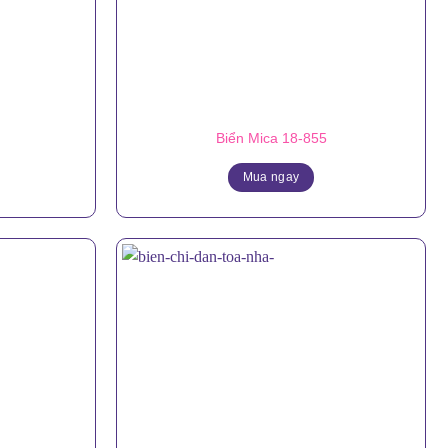
Biển Mica 18-855
Mua ngay