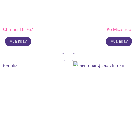
Chữ nổi 18-767
Kệ Mica treo
Mua ngay
Mua ngay