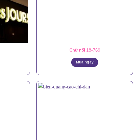
Chữ nổi 18-769
Mua ngay