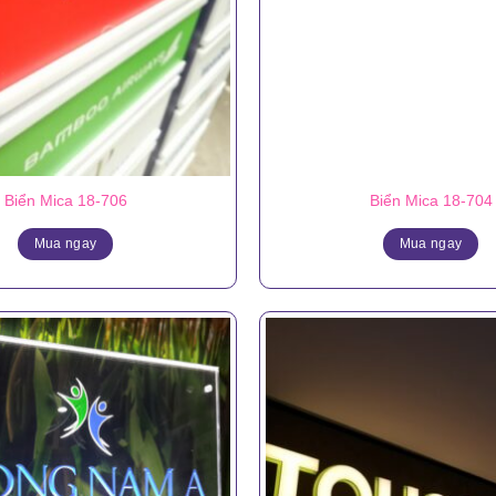
Biển Mica 18-706
Biển Mica 18-704
Mua ngay
Mua ngay