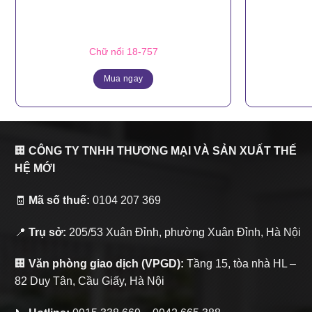
Chữ nổi 18-757
Mua ngay
🏢
CÔNG TY TNHH THƯƠNG MẠI VÀ SẢN XUẤT THẾ
HỆ MỚI
🧾
Mã số thuế:
0104 207 369
📍
Trụ sở:
205/53 Xuân Đỉnh, phường Xuân Đỉnh, Hà Nội
🏢
Văn phòng giao dịch (VPGD):
Tầng 15, tòa nhà HL –
82 Duy Tân, Cầu Giấy, Hà Nội