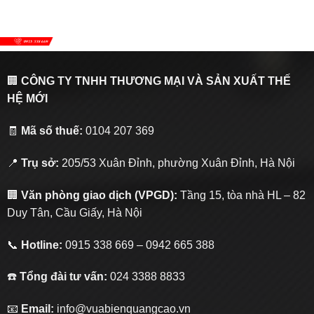
🏢
CÔNG TY TNHH THƯƠNG MẠI VÀ SẢN XUẤT THẾ
HỆ MỚI
🧾
Mã số thuế:
0104 207 369
📍
Trụ sở:
205/53 Xuân Đỉnh, phường Xuân Đỉnh, Hà Nội
🏢
Văn phòng giao dịch (VPGD):
Tầng 15, tòa nhà HL – 82
Duy Tân, Cầu Giấy, Hà Nội
📞
Hotline:
0915 338 669 – 0942 665 388
☎️
Tổng đài tư vấn:
024 3388 8833
📧
Email:
info@vuabienquangcao.vn