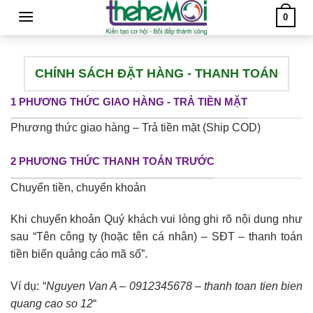
Skip
0
to
content
CHÍNH SÁCH ĐẶT HÀNG - THANH TOÁN
1 PHƯƠNG THỨC GIAO HÀNG - TRẢ TIỀN MẶT
Phương thức giao hàng – Trả tiền mặt (Ship COD)
2 PHƯƠNG THỨC THANH TOÁN TRƯỚC
Chuyển tiền, chuyển khoản
Khi chuyển khoản Quý khách vui lòng ghi rõ nội dung như
sau “Tên công ty (hoặc tên cá nhân) – SĐT – thanh toán
tiền biển quảng cáo mã số”.
Ví dụ: “
Nguyen Van A – 0912345678 – thanh toan tien bien
quang cao so 12
“