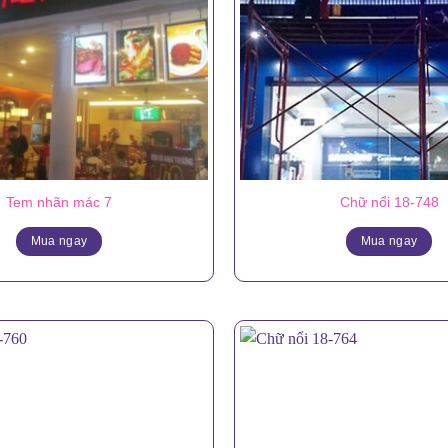
Tem nhãn mác 7
Chữ nổi 18-748
Mua ngay
Mua ngay