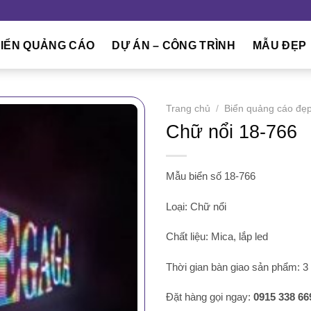
IỂN QUẢNG CÁO
DỰ ÁN – CÔNG TRÌNH
MẪU ĐẸP
Trang chủ
/
Biển quảng cáo đẹ
Chữ nổi 18-766
Mẫu biển số 18-766
Loại: Chữ nổi
Chất liệu: Mica, lắp led
Thời gian bàn giao sản phẩm: 3
Đặt hàng gọi ngay:
0915 338 66