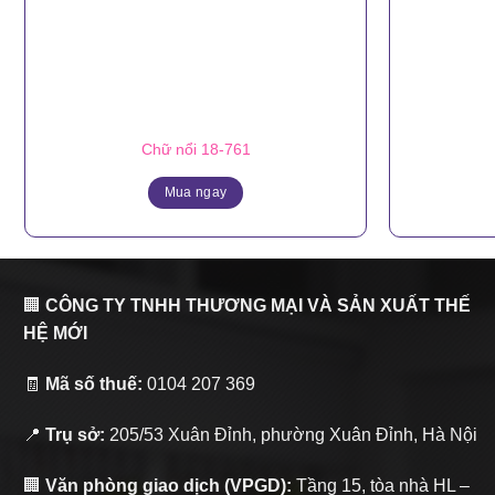
Chữ nổi 18-761
Mua ngay
🏢
CÔNG TY TNHH THƯƠNG MẠI VÀ SẢN XUẤT THẾ
HỆ MỚI
🧾
Mã số thuế:
0104 207 369
📍
Trụ sở:
205/53 Xuân Đỉnh, phường Xuân Đỉnh, Hà Nội
🏢
Văn phòng giao dịch (VPGD):
Tầng 15, tòa nhà HL –