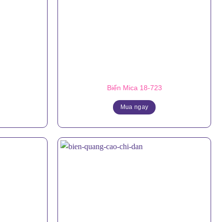
Biển Mica 18-723
Mua ngay