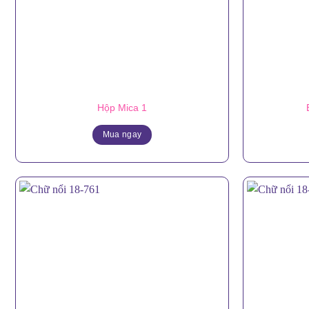
Hộp Mica 1
Mua ngay