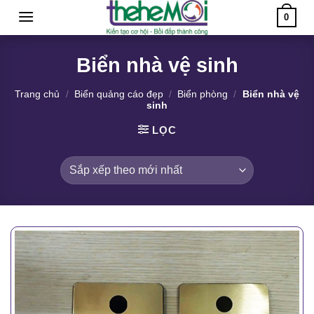
Skip
0
to
content
Biển nhà vệ sinh
Trang chủ
/
Biển quảng cáo đẹp
/
Biển phòng
/
Biển nhà vệ
sinh
LỌC