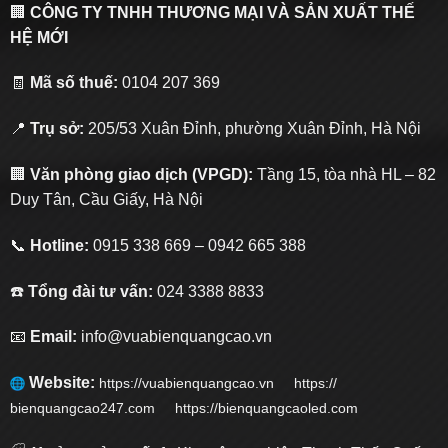
🏢
CÔNG TY TNHH THƯƠNG MẠI VÀ SẢN XUẤT THẾ
HỆ MỚI
🧾
Mã số thuế:
0104 207 369
📍
Trụ sở:
205/53 Xuân Đỉnh, phường Xuân Đỉnh, Hà Nội
🏢
Văn phòng giao dịch (VPGD):
Tầng 15, tòa nhà HL – 82
Duy Tân, Cầu Giấy, Hà Nội
📞
Hotline:
0915 338 669 – 0942 665 388
☎️
Tổng đài tư vấn:
024 3388 8833
📧
Email:
info@vuabienquangcao.vn
Website:
https://vuabienquangcao.vn
https://
bienquangcao247.com https://bienquangcaoled.com