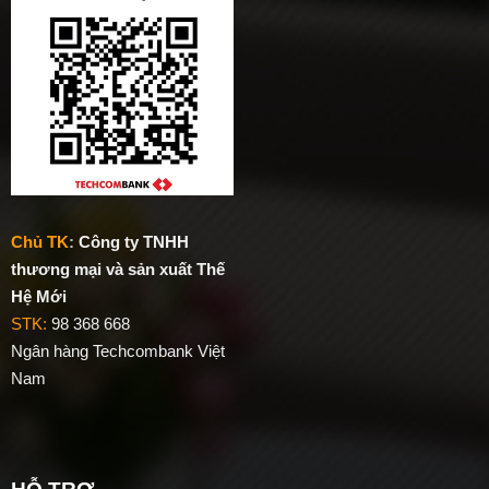
Chủ TK
:
Công ty TNHH
thương mại và sản xuất Thế
Hệ Mới
STK:
98 368 668
Ngân hàng Techcombank Việt
Nam