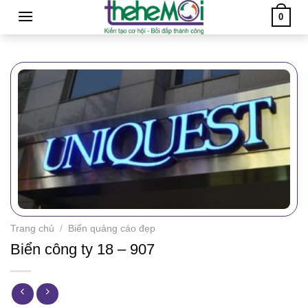
Skip
0
to
content
Trang chủ
/
Biển quảng cáo đẹp
Biển công ty 18 – 907