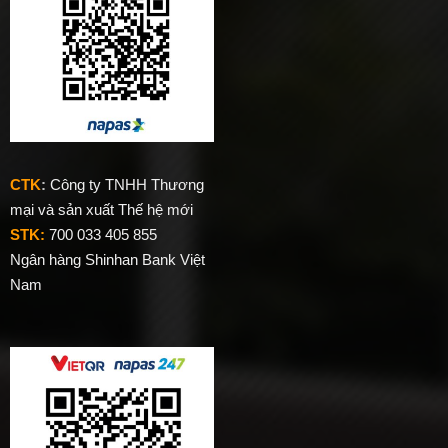
CTK
:
Công ty TNHH Thương
mại và sản xuất Thế hệ mới
STK:
700 033 405 855
Ngân hàng Shinhan Bank Việt
Nam