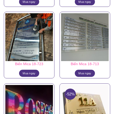
Mua ngay
Mua ngay
Biển Mica 18-723
Biển Mica 18-713
Mua ngay
Mua ngay
-52%