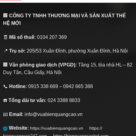
🏢
CÔNG TY TNHH THƯƠNG MẠI VÀ SẢN XUẤT THẾ
HỆ MỚI
🧾
Mã số thuế:
0104 207 369
📍
Trụ sở:
205/53 Xuân Đỉnh, phường Xuân Đỉnh, Hà Nội
🏢
Văn phòng giao dịch (VPGD):
Tầng 15, tòa nhà HL – 82
Duy Tân, Cầu Giấy, Hà Nội
📞
Hotline:
0915 338 669 – 0942 665 388
☎️
Tổng đài tư vấn:
024 3388 8833
📧
Email:
info@vuabienquangcao.vn
Website:
https://vuabienquangcao.vn
https://
bienquangcao247.com https://bienquangcaoled.com