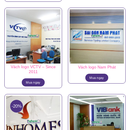
15.000.000₫.
là:
9.800.000₫.
Vách logo VCTV – Since
Vách logo Nam Phát
2011
Mua ngay
Mua ngay
-20%