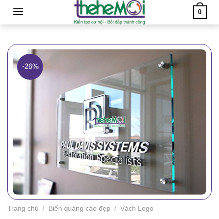
Skip
0
to
content
-26%
Trang chủ
/
Biển quảng cáo đẹp
/
Vách Logo