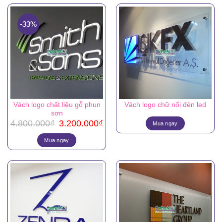
-33%
Vách logo chất liệu gỗ phun
Vách logo chữ nổi đèn led
sơn
Giá
Giá
4.800.000
₫
3.200.000
₫
Mua ngay
gốc
hiện
là:
tại
Mua ngay
4.800.000₫.
là:
3.200.000₫.