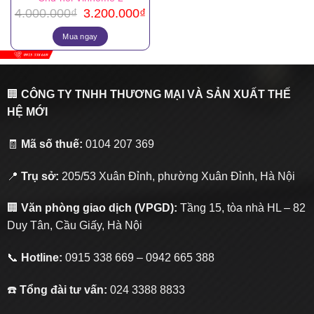
Giá
Giá
4.000.000
₫
3.200.000
₫
gốc
hiện
là:
tại
Mua ngay
4.000.000₫.
là:
3.200.000₫.
🏢
CÔNG TY TNHH THƯƠNG MẠI VÀ SẢN XUẤT THẾ
HỆ MỚI
🧾
Mã số thuế:
0104 207 369
📍
Trụ sở:
205/53 Xuân Đỉnh, phường Xuân Đỉnh, Hà Nội
🏢
Văn phòng giao dịch (VPGD):
Tầng 15, tòa nhà HL – 82
Duy Tân, Cầu Giấy, Hà Nội
📞
Hotline:
0915 338 669 – 0942 665 388
☎️
Tổng đài tư vấn:
024 3388 8833