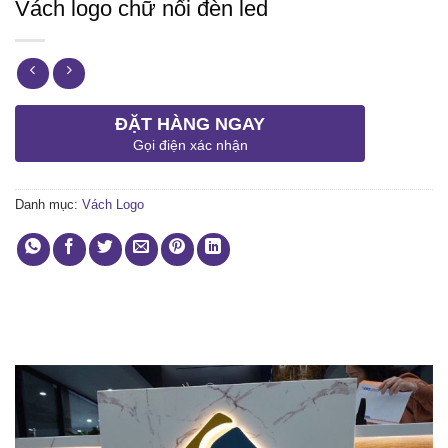
Vách logo chữ nổi đèn led
ĐẶT HÀNG NGAY
Gọi điện xác nhận
Danh mục:
Vách Logo