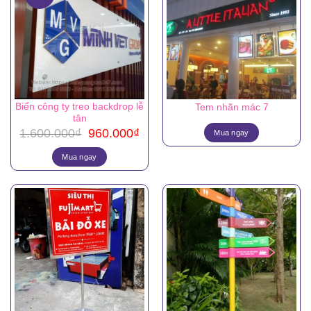
Biển công ty treo backdrop lễ
Tem nhãn mác 7
tân
Giá
Giá
1.600.000
₫
960.000
₫
Mua ngay
gốc
hiện
là:
tại
Mua ngay
1.600.000₫.
là:
960.000₫.