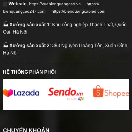
Website:
https://vuabienquangcao.vn
https://
bienquangcao247.com https://bienquangcaoled.com
🏭
Xưởng sản xuất 1:
Khu công nghiệp Thạch Thất, Quốc
Oai, Hà Nội
🏭
Xưởng sản xuất 2:
393 Nguyễn Hoàng Tôn, Xuân Đỉnh,
Hà Nội
HỆ THỐNG PHÂN PHỐI
CHUYỂN KHOẢN