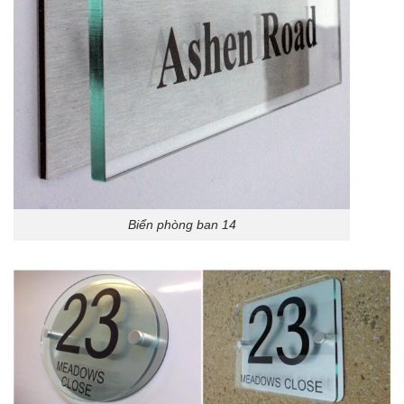
Biển phòng ban 14