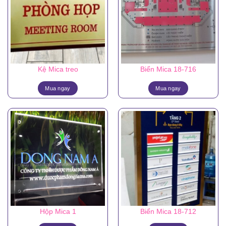
Kệ Mica treo
Biển Mica 18-716
Mua ngay
Mua ngay
Hộp Mica 1
Biển Mica 18-712