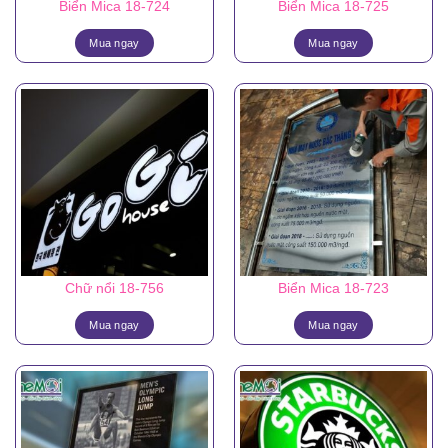
Biển Mica 18-724
Biển Mica 18-725
Mua ngay
Mua ngay
Chữ nổi 18-756
Biển Mica 18-723
Mua ngay
Mua ngay