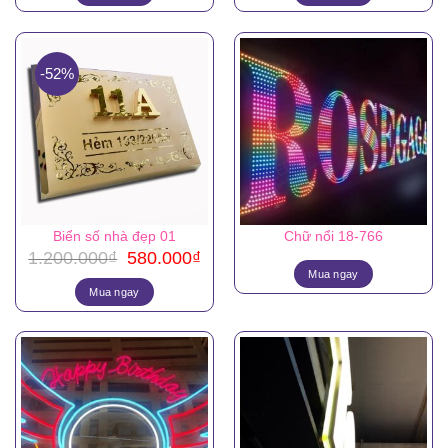
-52%
Biển số nhà đẹp 01
Chữ nổi 18-766
Giá
Giá
1.200.000
₫
580.000
₫
gốc
hiện
Mua ngay
là:
tại
Mua ngay
1.200.000₫.
là:
580.000₫.