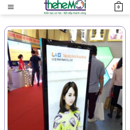
Skip
0
to
content