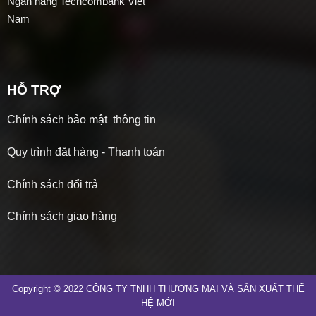
Ngân hàng Techcombank Việt
Nam
HỖ TRỢ
Chính sách bảo mật thông tin
Quy trình đặt hàng - Thanh toán
Chính sách đổi trả
Chính sách giao hàng
Copyright © 2022 CÔNG TY TNHH THƯƠNG MẠI VÀ SẢN XUẤT THẾ
HỆ MỚI