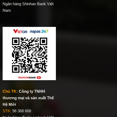
Ngân hàng Shinhan Bank Việt
Nam
Chủ TK
:
Công ty TNHH
thương mại và sản xuất Thế
Hệ Mới
STK:
98 368 668