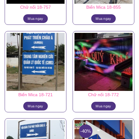
Chữ nổi 18-757
Biển Mica 18-855
Mua ngay
Mua ngay
Biển Mica 18-721
Chữ nổi 18-772
Mua ngay
Mua ngay
-40%