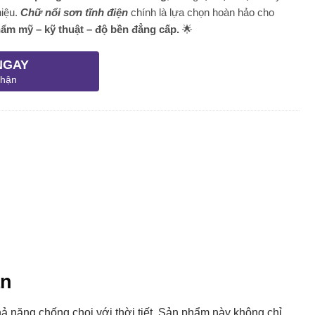
hiệu.
Chữ nổi sơn tĩnh điện
chính là lựa chọn hoàn hảo cho
hẩm mỹ – kỹ thuật – độ bền đẳng cấp.
🌟
NGAY
nhận
an
ả năng chống chọi với thời tiết. Sản phẩm này không chỉ