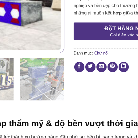
nghiệp và bền đẹp cho thương 
những ai muốn
kết hợp giữa t
ĐẶT HÀNG 
Gọi điện xác 
Danh mục:
Chữ nổi
áp thẩm mỹ & độ bền vượt thời gi
ã trở thành xu hướng hàng đầu nhờ sự bền bỉ, sang trọng và kh