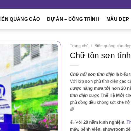
IỂN QUẢNG CÁO
DỰ ÁN – CÔNG TRÌNH
MẪU ĐẸP
Trang chủ
/
Biển quảng cáo đẹ
Chữ tôn sơn tĩnh
Chữ nổi sơn tĩnh điện
là biểu 
Với lớp sơn phủ tĩnh điện cao 
được nắng mưa tới hơn 20 n
tĩnh điện
được
Thế Hệ Mới
chế
phủ đồng đều không sót khe hở n
🌈
💪 Với
20 năm kinh nghiệm
,
T
máy, bệnh viện, showroom
đế