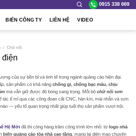
0915 338 669
BIỂN CÔNG TY
LIÊN HỆ
VIDEO
p
/
Chữ nổi
 điện
tượng của sự bền bỉ và tinh tế trong ngành quảng cáo hiện đại.
cấp, sản phẩm có khả năng
chống gỉ, chống bạc màu, chịu
ăm
mà vẫn giữ được độ bóng sang trọng. Mỗi bộ
chữ nổi sơn
 tác tỉ mỉ qua các công đoạn cắt CNC, hàn kín, mài nhẵn và sơn
ào — yếu tố quan trọng nhất giúp tuổi thọ sản phẩm vượt trội.
hế Hệ Mới
đã thi công hàng trăm công trình lớn nhỏ: từ
logo nhà
n
biển quảng cáo tòa nhà cao tầng
, mang lại diện mạo chuyên