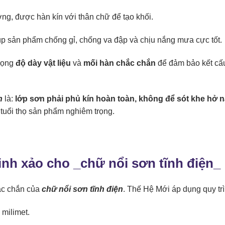
ng, được hàn kín với thân chữ để tạo khối.
úp sản phẩm chống gỉ, chống va đập và chịu nắng mưa cực tốt.
trọng
độ dày vật liệu
và
mối hàn chắc chắn
để đảm bảo kết cấu
n
là:
lớp sơn phải phủ kín hoàn toàn, không để sót khe hở 
m tuổi thọ sản phẩm nghiêm trọng.
inh xảo cho _
chữ nổi sơn tĩnh điện
_
hắc chắn của
chữ nổi sơn tĩnh điện
. Thế Hệ Mới áp dụng quy tr
 milimet.