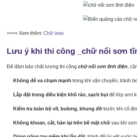
>>>> Xem thêm:
Chữ inox
Lưu ý khi thi công _
chữ nổi sơn tĩ
Để đảm bảo chất lượng thi công
chữ nổi sơn tĩnh điện
, cầ
Không để va chạm mạnh
trong khi vận chuyển, tránh bo
Lắp đặt trong điều kiện khô ráo, sạch bụi
để lớp sơn 
Kiểm tra toàn bộ vít, bulong, khung đỡ
trước khi cố đị
Không khoan, cắt, hàn lại trên bề mặt chữ
sau khi sơn
Dùng găng tay mềm khi lắp đặt
, tránh để lại vết xước 