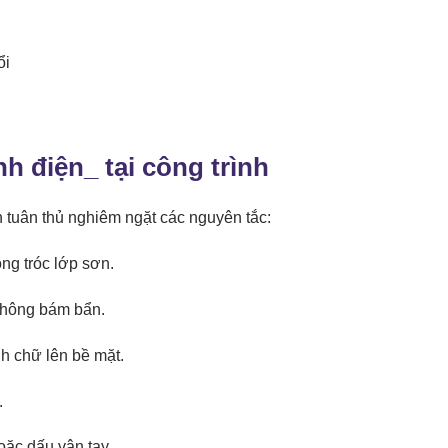
nh điện
_ tại công trình
n tuân thủ nghiêm ngặt các nguyên tắc:
ng tróc lớp sơn.
không bám bẩn.
nh chữ lên bề mặt.
.
hoặc dấu vân tay.