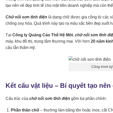
tạo nên vẻ đẹp tinh tế cho mặt tiền doanh nghiệp mà còn th
Chữ nổi sơn tĩnh điện
là dạng chữ được gia công từ các vật
chống oxy hóa. Quá trình này tạo ra màu sắc bền đẹp suốt 
Tại
Công ty Quảng Cáo Thế Hệ Mới
,
chữ nổi sơn tĩnh đi
máy, khu đô thị, trung tâm thương mại. Với hơn
20 năm kin
cấu lẫn thẩm mỹ.
Công trình k
Kết cấu vật liệu – Bí quyết tạo nên
Cấu trúc của
chữ nổi sơn tĩnh điện
gồm ba phần chính:
Phần thân chữ
– thường làm bằng tôn hoặc inox, cắt C