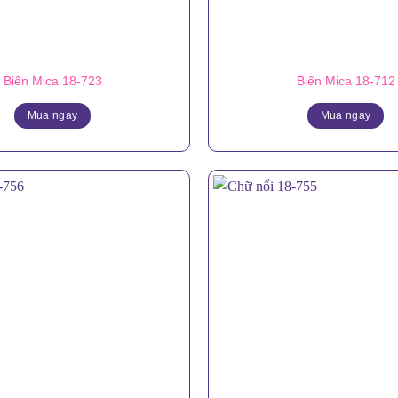
Biển Mica 18-723
Biển Mica 18-712
Mua ngay
Mua ngay