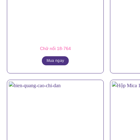
Chữ nổi 18-764
Mua ngay