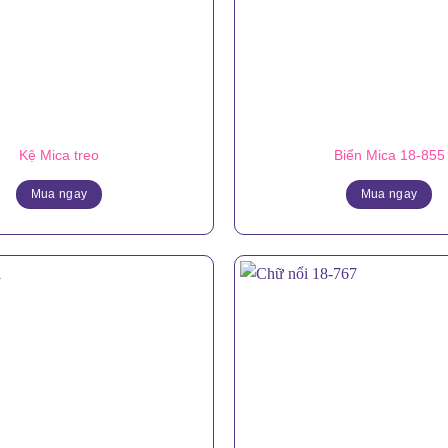
Kệ Mica treo
Biển Mica 18-855
Mua ngay
Mua ngay