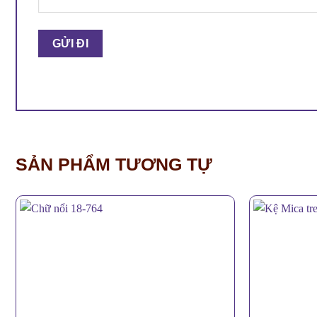
SẢN PHẨM TƯƠNG TỰ