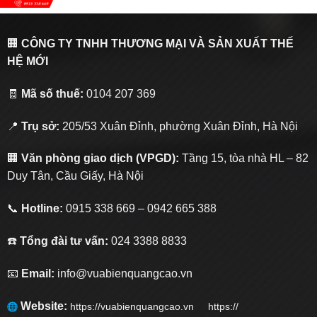
🏢
CÔNG TY TNHH THƯƠNG MẠI VÀ SẢN XUẤT THẾ
HỆ MỚI
🧾
Mã số thuế:
0104 207 369
📍
Trụ sở:
205/53 Xuân Đỉnh, phường Xuân Đỉnh, Hà Nội
🏢
Văn phòng giao dịch (VPGD):
Tầng 15, tòa nhà HL – 82
Duy Tân, Cầu Giấy, Hà Nội
📞
Hotline:
0915 338 669 – 0942 665 388
☎️
Tổng đài tư vấn:
024 3388 8833
📧
Email:
info@vuabienquangcao.vn
Website:
https://vuabienquangcao.vn
https://