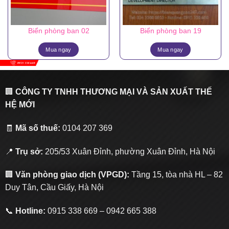
Biển phòng ban 02
Biển phòng ban 19
Mua ngay
Mua ngay
🏢
CÔNG TY TNHH THƯƠNG MẠI VÀ SẢN XUẤT THẾ
HỆ MỚI
🧾
Mã số thuế:
0104 207 369
📍
Trụ sở:
205/53 Xuân Đỉnh, phường Xuân Đỉnh, Hà Nội
🏢
Văn phòng giao dịch (VPGD):
Tầng 15, tòa nhà HL – 82
Duy Tân, Cầu Giấy, Hà Nội
📞
Hotline:
0915 338 669 – 0942 665 388