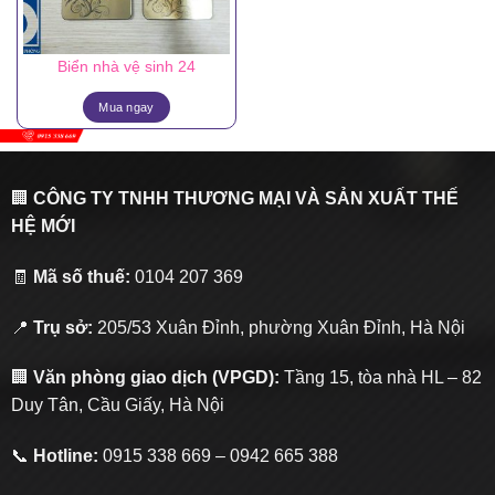
Biển nhà vệ sinh 24
Mua ngay
🏢
CÔNG TY TNHH THƯƠNG MẠI VÀ SẢN XUẤT THẾ
HỆ MỚI
🧾
Mã số thuế:
0104 207 369
📍
Trụ sở:
205/53 Xuân Đỉnh, phường Xuân Đỉnh, Hà Nội
🏢
Văn phòng giao dịch (VPGD):
Tầng 15, tòa nhà HL – 82
Duy Tân, Cầu Giấy, Hà Nội
📞
Hotline:
0915 338 669 – 0942 665 388