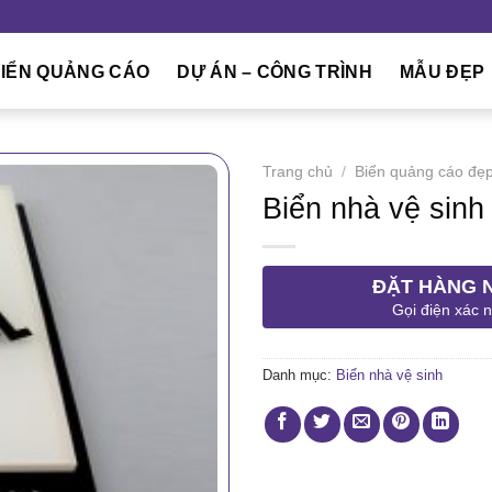
IỂN QUẢNG CÁO
DỰ ÁN – CÔNG TRÌNH
MẪU ĐẸP
Trang chủ
/
Biển quảng cáo đẹ
Biển nhà vệ sinh
ĐẶT HÀNG 
Gọi điện xác 
Danh mục:
Biển nhà vệ sinh