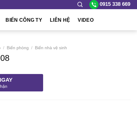
0915 338 669
BIỂN CÔNG TY
LIÊN HỆ
VIDEO
p
/
Biển phòng
/
Biển nhà vệ sinh
 08
NGAY
nhận