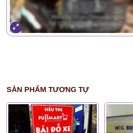
SẢN PHẨM TƯƠNG TỰ