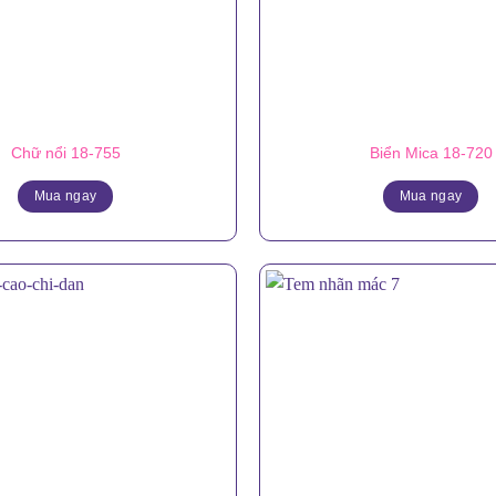
Chữ nổi 18-755
Biển Mica 18-720
Mua ngay
Mua ngay