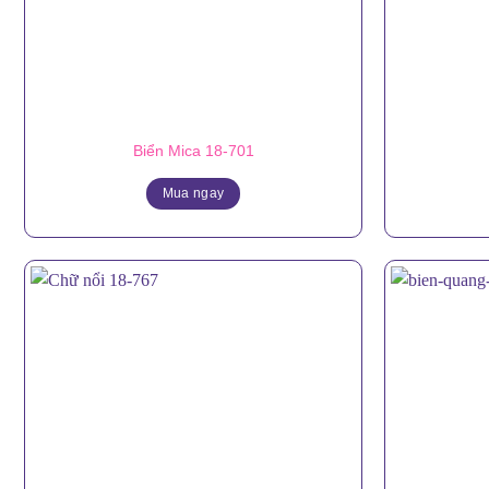
Biển Mica 18-701
Mua ngay