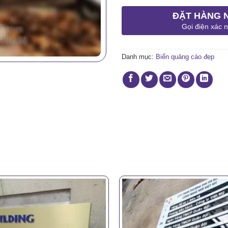
ĐẶT HÀNG 
Gọi điện xác 
Danh mục:
Biển quảng cáo đẹp