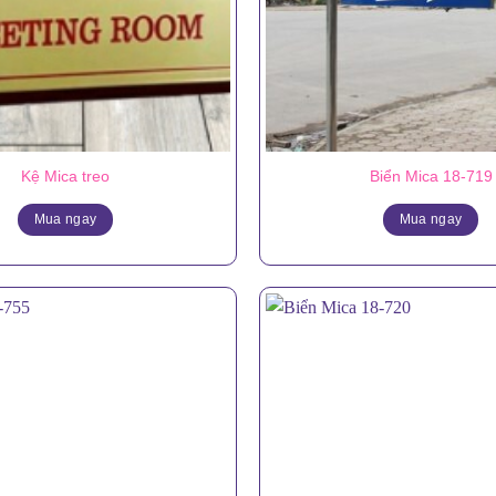
Kệ Mica treo
Biển Mica 18-719
Mua ngay
Mua ngay