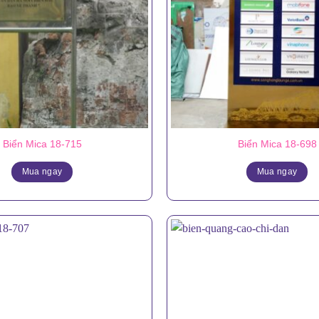
Biển Mica 18-715
Biển Mica 18-698
Mua ngay
Mua ngay