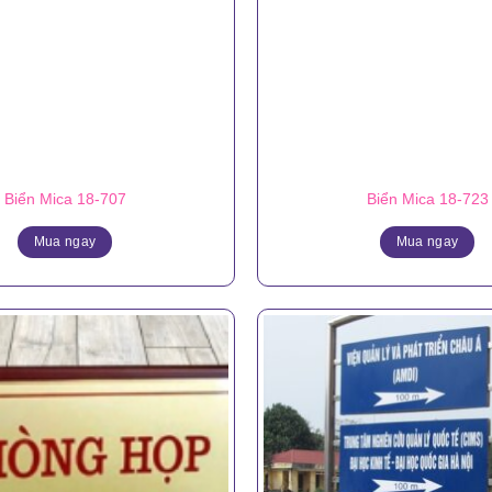
Biển Mica 18-707
Biển Mica 18-723
Mua ngay
Mua ngay