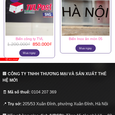
Biển công ty TVL
Biển Inox ăn mòn 05
Giá
Giá
1.200.000
₫
850.000
₫
gốc
hiện
Mua ngay
là:
tại
Mua ngay
1.200.000₫.
là:
850.000₫.
🏢
CÔNG TY TNHH THƯƠNG MẠI VÀ SẢN XUẤT THẾ
HỆ MỚI
🧾
Mã số thuế:
0104 207 369
📍
Trụ sở:
205/53 Xuân Đỉnh, phường Xuân Đỉnh, Hà Nội