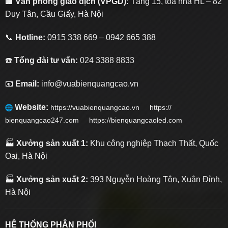
🏢
Văn phòng giao dịch (VPGD):
Tầng 15, tòa nhà HL – 82
Duy Tân, Cầu Giấy, Hà Nội
📞
Hotline:
0915 338 669 – 0942 665 388
☎️
Tổng đài tư vấn:
024 3388 8833
📧
Email:
info@vuabienquangcao.vn
Website:
https://vuabienquangcao.vn
https://
bienquangcao247.com https://bienquangcaoled.com
🏭
Xưởng sản xuất 1:
Khu công nghiệp Thạch Thất, Quốc
Oai, Hà Nội
🏭
Xưởng sản xuất 2:
393 Nguyễn Hoàng Tôn, Xuân Đỉnh,
Hà Nội
HỆ THỐNG PHÂN PHỐI