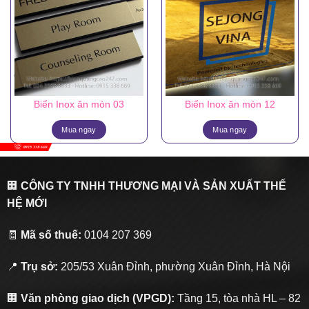
Biển Inox ăn mòn 03
Biển Inox ăn mòn 12
Mua ngay
Mua ngay
🏢
CÔNG TY TNHH THƯƠNG MẠI VÀ SẢN XUẤT THẾ
HỆ MỚI
🧾
Mã số thuế:
0104 207 369
📍
Trụ sở:
205/53 Xuân Đỉnh, phường Xuân Đỉnh, Hà Nội
🏢
Văn phòng giao dịch (VPGD):
Tầng 15, tòa nhà HL – 82