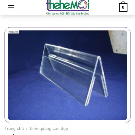
Skip
0
to
content
Trang chủ
/
Biển quảng cáo đẹp