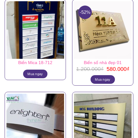
-52%
Biển Mica 18-712
Biển số nhà đẹp 01
Giá
Giá
1.200.000
₫
580.000
₫
gốc
hiệ
Mua ngay
là:
tại
Mua ngay
1.200.000₫.
là:
580