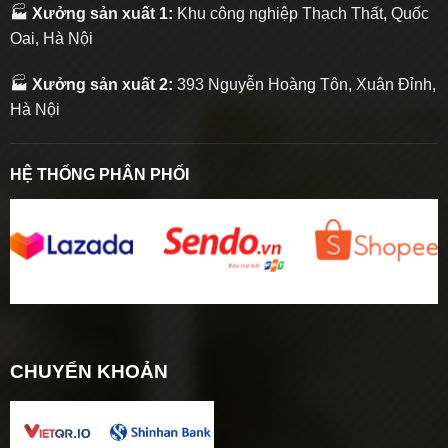
🏭
Xưởng sản xuất 1:
Khu công nghiệp Thạch Thất, Quốc
Oai, Hà Nội
🏭
Xưởng sản xuất 2:
393 Nguyễn Hoàng Tôn, Xuân Đỉnh,
Hà Nội
HỆ THỐNG PHÂN PHỐI
CHUYỂN KHOẢN