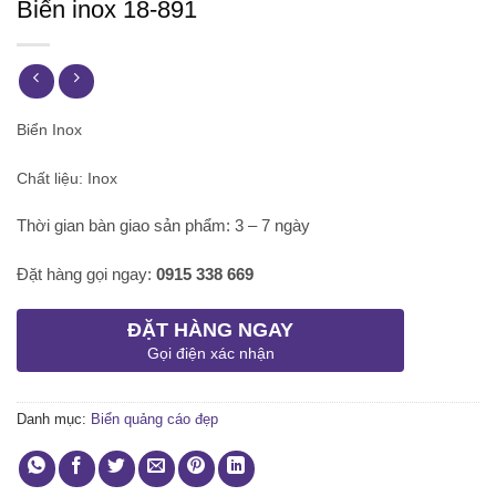
Biển inox 18-891
Biển Inox
Chất liệu: Inox
Thời gian bàn giao sản phẩm: 3 – 7 ngày
Đặt hàng gọi ngay:
0915 338 669
ĐẶT HÀNG NGAY
Gọi điện xác nhận
Danh mục:
Biển quảng cáo đẹp