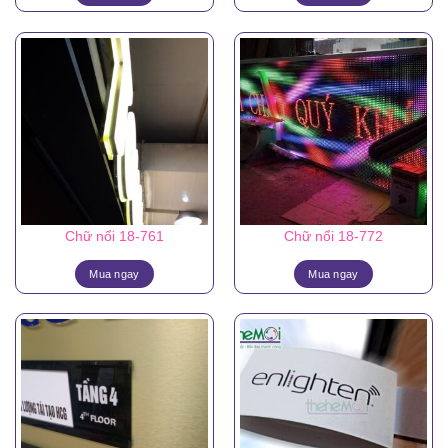
Chữ nổi 18-761
Chữ nổi 18-772
Mua ngay
Mua ngay