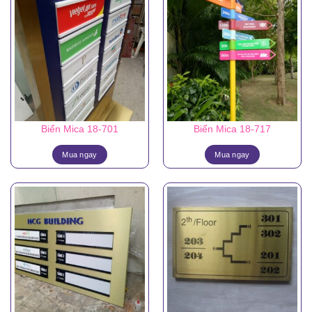
Biển Mica 18-701
Biển Mica 18-717
Mua ngay
Mua ngay