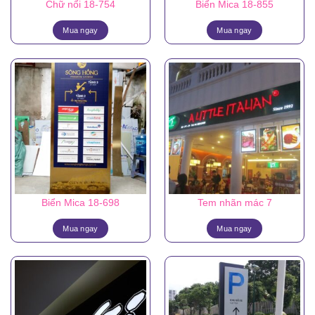
Chữ nổi 18-754
Biển Mica 18-855
Mua ngay
Mua ngay
Biển Mica 18-698
Tem nhãn mác 7
Mua ngay
Mua ngay