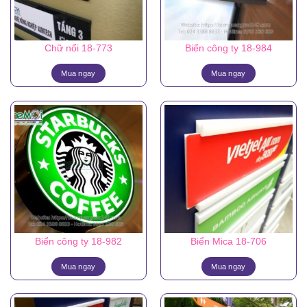
Chữ nổi 18-773
Biển công ty 18-984
Mua ngay
Mua ngay
Biển công ty 18-982
Biển Mica 18-706
Mua ngay
Mua ngay