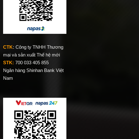
CTK
:
Công ty TNHH Thương
mại và sản xuất Thế hệ mới
STK:
700 033 405 855
Ngân hàng Shinhan Bank Việt
Nam