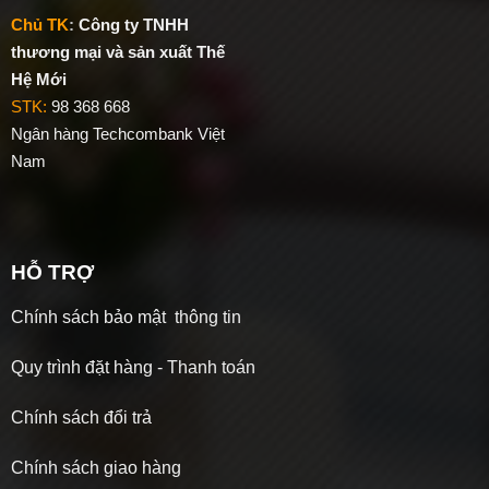
Chủ TK
:
Công ty TNHH
thương mại và sản xuất Thế
Hệ Mới
STK:
98 368 668
Ngân hàng Techcombank Việt
Nam
HỖ TRỢ
Chính sách bảo mật thông tin
Quy trình đặt hàng - Thanh toán
Chính sách đổi trả
Chính sách giao hàng