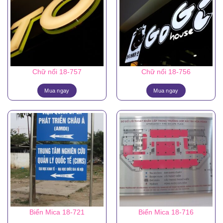
Chữ nổi 18-757
Chữ nổi 18-756
Mua ngay
Mua ngay
Biển Mica 18-721
Biển Mica 18-716