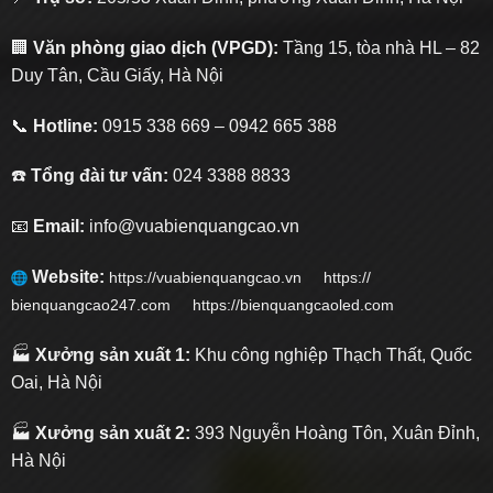
🏢
Văn phòng giao dịch (VPGD):
Tầng 15, tòa nhà HL – 82
Duy Tân, Cầu Giấy, Hà Nội
📞
Hotline:
0915 338 669 – 0942 665 388
☎️
Tổng đài tư vấn:
024 3388 8833
📧
Email:
info@vuabienquangcao.vn
Website:
https://vuabienquangcao.vn
https://
bienquangcao247.com https://bienquangcaoled.com
🏭
Xưởng sản xuất 1:
Khu công nghiệp Thạch Thất, Quốc
Oai, Hà Nội
🏭
Xưởng sản xuất 2:
393 Nguyễn Hoàng Tôn, Xuân Đỉnh,
Hà Nội