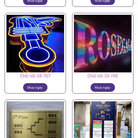
Mua ngay
Mua ngay
Chữ nổi 18-767
Chữ nổi 18-766
Mua ngay
Mua ngay