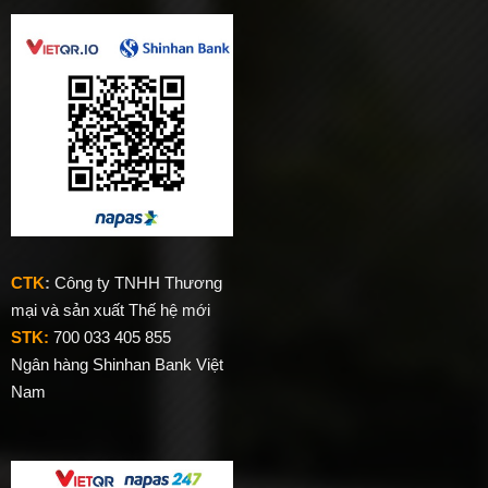
CTK
:
Công ty TNHH Thương
mại và sản xuất Thế hệ mới
STK:
700 033 405 855
Ngân hàng Shinhan Bank Việt
Nam