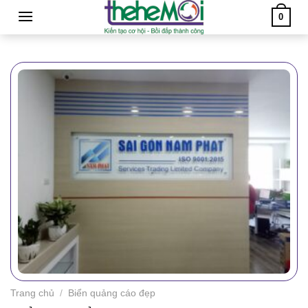
Skip
0
to
content
Trang chủ
/
Biển quảng cáo đẹp