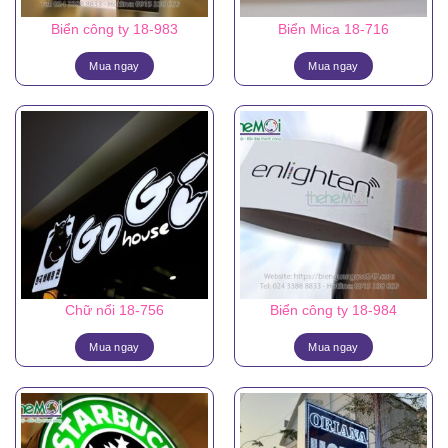
Biển công ty 18-983
Biển Mica 18-716
Mua ngay
Mua ngay
Chữ nổi 18-756
Biển công ty 18-984
Mua ngay
Mua ngay