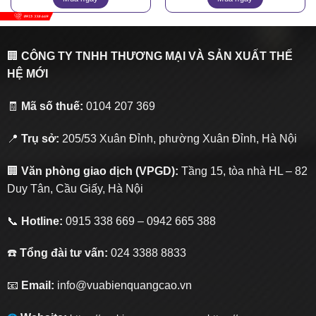
🏢
CÔNG TY TNHH THƯƠNG MẠI VÀ SẢN XUẤT THẾ
HỆ MỚI
🧾
Mã số thuế:
0104 207 369
📍
Trụ sở:
205/53 Xuân Đỉnh, phường Xuân Đỉnh, Hà Nội
🏢
Văn phòng giao dịch (VPGD):
Tầng 15, tòa nhà HL – 82
Duy Tân, Cầu Giấy, Hà Nội
📞
Hotline:
0915 338 669 – 0942 665 388
☎️
Tổng đài tư vấn:
024 3388 8833
📧
Email:
info@vuabienquangcao.vn