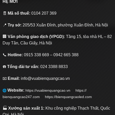
HỆ MỚI
🧾
Mã số thuế:
0104 207 369
📍
Trụ sở:
205/53 Xuân Đỉnh, phường Xuân Đỉnh, Hà Nội
🏢
Văn phòng giao dịch (VPGD):
Tầng 15, tòa nhà HL – 82
Duy Tân, Cầu Giấy, Hà Nội
📞
Hotline:
0915 338 669 – 0942 665 388
☎️
Tổng đài tư vấn:
024 3388 8833
📧
Email:
info@vuabienquangcao.vn
Website:
https://vuabienquangcao.vn
https://
bienquangcao247.com https://bienquangcaoled.com
🏭
Xưởng sản xuất 1:
Khu công nghiệp Thạch Thất, Quốc
Oai, Hà Nội