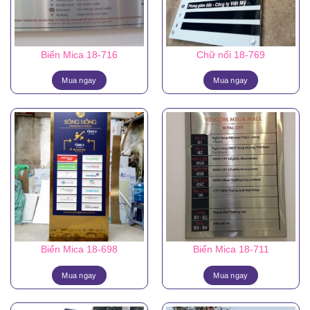
Biển Mica 18-716
Chữ nổi 18-769
Mua ngay
Mua ngay
Biển Mica 18-698
Biển Mica 18-711
Mua ngay
Mua ngay