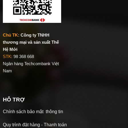
Chủ TK
:
Công ty TNHH
thương mại và sản xuất Thế
Hệ Mới
STK:
98 368 668
Ngân hàng Techcombank Việt
Nam
HỖ TRỢ
Chính sách bảo mật thông tin
Quy trình đặt hàng - Thanh toán