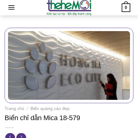
Skip
0
to
content
Trang chủ
/
Biển quảng cáo đẹp
Biển chỉ dẫn Mica 18-579