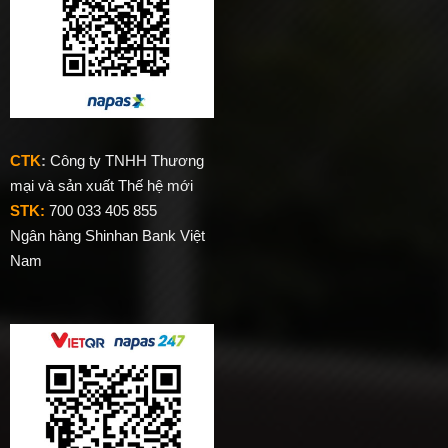
CTK
:
Công ty TNHH Thương
mại và sản xuất Thế hệ mới
STK:
700 033 405 855
Ngân hàng Shinhan Bank Việt
Nam