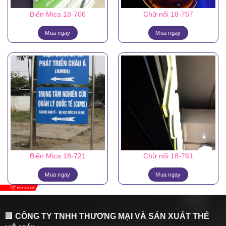
Biển Mica 18-706
Chữ nổi 18-767
Mua ngay
Mua ngay
Biển Mica 18-721
Chữ nổi 18-761
Mua ngay
Mua ngay
🏢
CÔNG TY TNHH THƯƠNG MẠI VÀ SẢN XUẤT THẾ