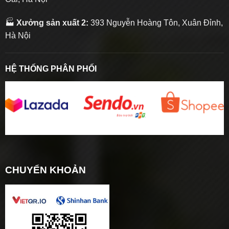
🏭
Xưởng sản xuất 2:
393 Nguyễn Hoàng Tôn, Xuân Đỉnh,
Hà Nội
HỆ THỐNG PHÂN PHỐI
CHUYỂN KHOẢN