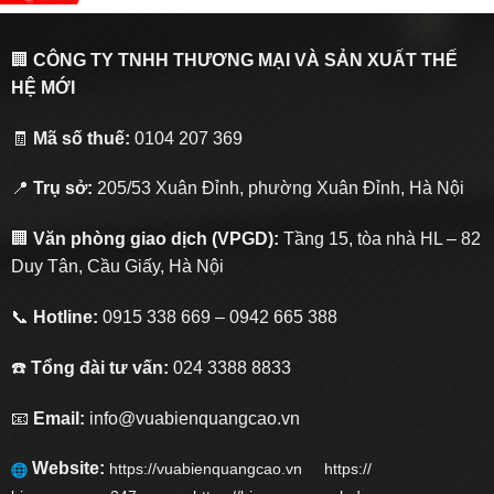
🏢
CÔNG TY TNHH THƯƠNG MẠI VÀ SẢN XUẤT THẾ
HỆ MỚI
🧾
Mã số thuế:
0104 207 369
📍
Trụ sở:
205/53 Xuân Đỉnh, phường Xuân Đỉnh, Hà Nội
🏢
Văn phòng giao dịch (VPGD):
Tầng 15, tòa nhà HL – 82
Duy Tân, Cầu Giấy, Hà Nội
📞
Hotline:
0915 338 669 – 0942 665 388
☎️
Tổng đài tư vấn:
024 3388 8833
📧
Email:
info@vuabienquangcao.vn
Website:
https://vuabienquangcao.vn
https://