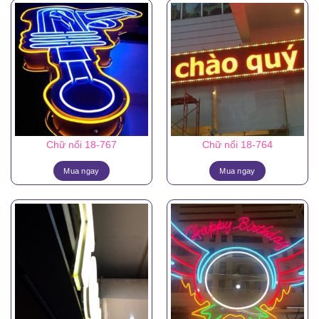
Chữ nổi 18-767
Chữ nổi 18-764
Mua ngay
Mua ngay