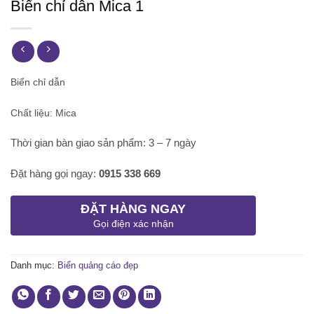
Biển chỉ dẫn Mica 1
Biển chỉ dẫn
Chất liệu: Mica
Thời gian bàn giao sản phẩm: 3 – 7 ngày
Đặt hàng gọi ngay:
0915 338 669
ĐẶT HÀNG NGAY
Gọi điện xác nhận
Danh mục:
Biển quảng cáo đẹp