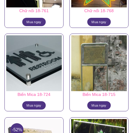
Chữ nổi 18-761
Chữ nổi 18-768
Mua ngay
Mua ngay
Biển Mica 18-724
Biển Mica 18-715
Mua ngay
Mua ngay
-52%