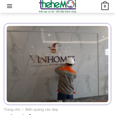
Skip
0
to
content
Trang chủ
/
Biển quảng cáo đẹp