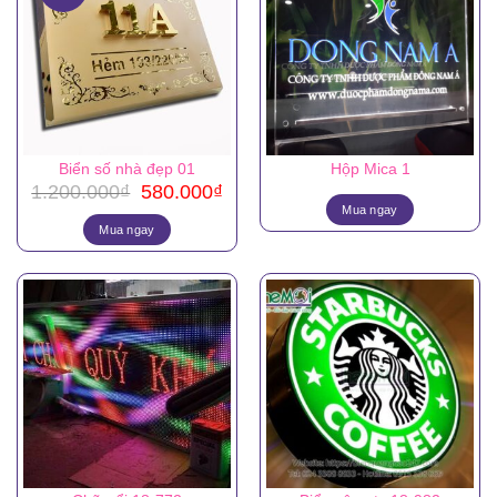
Biển số nhà đẹp 01
Hộp Mica 1
Giá
Giá
1.200.000
₫
580.000
₫
gốc
hiện
Mua ngay
là:
tại
Mua ngay
1.200.000₫.
là:
580.000₫.