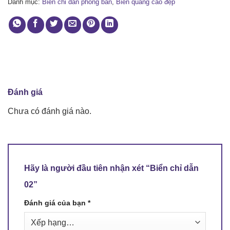
Danh mục:
Biển chỉ dẫn phòng ban
,
Biển quảng cáo đẹp
Đánh giá
Chưa có đánh giá nào.
Hãy là người đầu tiên nhận xét “Biển chỉ dẫn
02”
Đánh giá của bạn
*