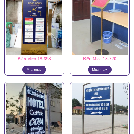
Biển Mica 18-698
Biển Mica 18-720
Mua ngay
Mua ngay