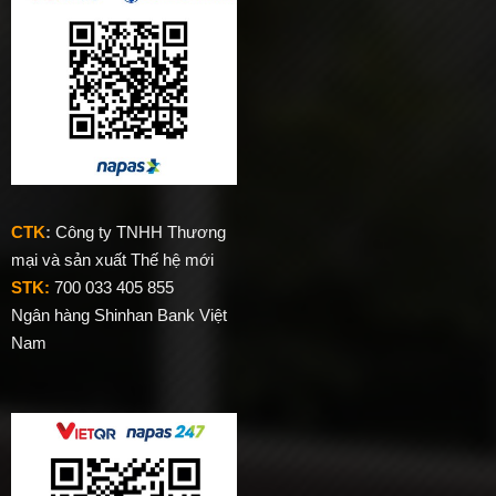
CTK
:
Công ty TNHH Thương
mại và sản xuất Thế hệ mới
STK:
700 033 405 855
Ngân hàng Shinhan Bank Việt
Nam