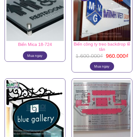
Biển công ty treo backdrop lễ
Biển Mica 18-724
tân
Giá
Giá
1.600.000
₫
960.000
₫
Mua ngay
gốc
hiệ
là:
tại
Mua ngay
1.600.000₫.
là:
960