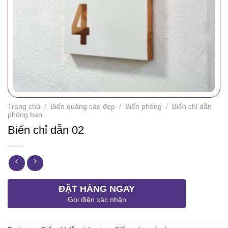
Trang chủ
/
Biển quảng cáo đẹp
/
Biển phòng
/
Biển chỉ dẫn
phòng ban
Biển chỉ dẫn 02
ĐẶT HÀNG NGAY
Gọi điện xác nhận