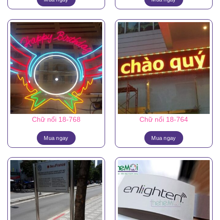
Chữ nổi 18-768
Chữ nổi 18-764
Mua ngay
Mua ngay