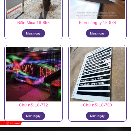
Biển Mica 18-855
Biển công ty 18-984
Mua ngay
Mua ngay
Chữ nổi 18-772
Chữ nổi 18-769
Mua ngay
Mua ngay