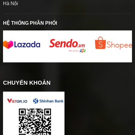
Hà Nội
HỆ THỐNG PHÂN PHỐI
CHUYỂN KHOẢN