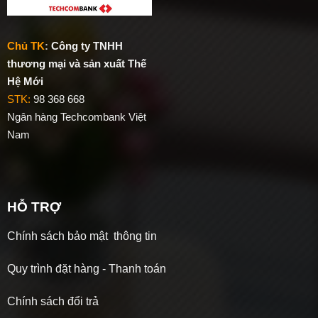
Chủ TK
:
Công ty TNHH
thương mại và sản xuất Thế
Hệ Mới
STK:
98 368 668
Ngân hàng Techcombank Việt
Nam
HỖ TRỢ
Chính sách bảo mật thông tin
Quy trình đặt hàng - Thanh toán
Chính sách đổi trả