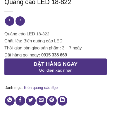
Quảng cáo LED 18-822
Quảng cáo LED
18-822
Chất liệu: Biển quảng cáo LED
Thời gian bàn giao sản phẩm: 3 – 7 ngày
Đặt hàng gọi ngay:
0915 338 669
ĐẶT HÀNG NGAY
Gọi điện xác nhận
Danh mục:
Biển quảng cáo đẹp