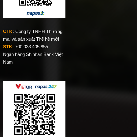
CTK
:
Công ty TNHH Thương
mại và sản xuất Thế hệ mới
STK:
700 033 405 855
Ngân hàng Shinhan Bank Việt
Nam