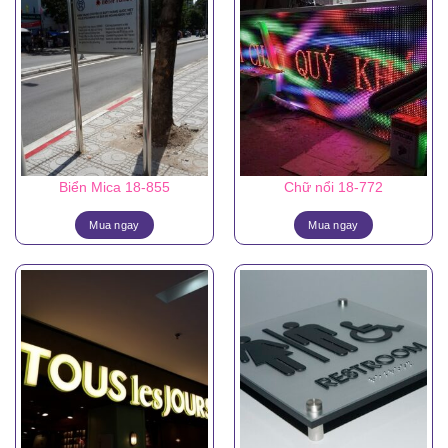
Biển Mica 18-855
Chữ nổi 18-772
Mua ngay
Mua ngay