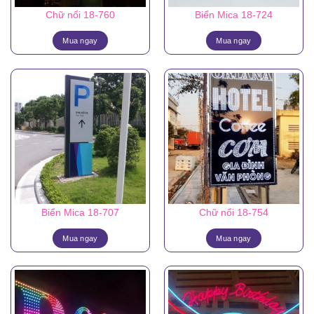
Chữ nổi 18-760
Biển Mica 18-724
Mua ngay
Mua ngay
Biển Mica 18-707
Chữ nổi 18-754
Mua ngay
Mua ngay