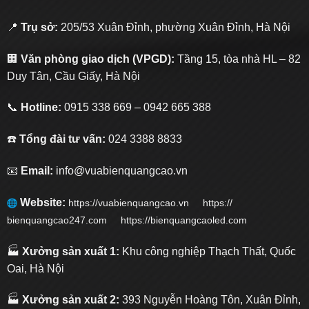
📍
Trụ sở:
205/53 Xuân Đỉnh, phường Xuân Đỉnh, Hà Nội
🏢
Văn phòng giao dịch (VPGD):
Tầng 15, tòa nhà HL – 82
Duy Tân, Cầu Giấy, Hà Nội
📞
Hotline:
0915 338 669 – 0942 665 388
☎️
Tổng đài tư vấn:
024 3388 8833
📧
Email:
info@vuabienquangcao.vn
Website:
https://vuabienquangcao.vn
https://
bienquangcao247.com https://bienquangcaoled.com
🏭
Xưởng sản xuất 1:
Khu công nghiệp Thạch Thất, Quốc
Oai, Hà Nội
🏭
Xưởng sản xuất 2:
393 Nguyễn Hoàng Tôn, Xuân Đỉnh,