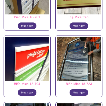
Biển Mica 18-701
Kệ Mica treo
Mua ngay
Mua ngay
Biển Mica 18-704
Biển Mica 18-723
Mua ngay
Mua ngay