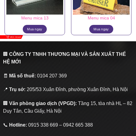
Menu mica 13
Menu mica 04
Mua ngay
Mua ngay
🏢
CÔNG TY TNHH THƯƠNG MẠI VÀ SẢN XUẤT THẾ
HỆ MỚI
🧾
Mã số thuế:
0104 207 369
📍
Trụ sở:
205/53 Xuân Đỉnh, phường Xuân Đỉnh, Hà Nội
🏢
Văn phòng giao dịch (VPGD):
Tầng 15, tòa nhà HL – 82
Duy Tân, Cầu Giấy, Hà Nội
📞
Hotline:
0915 338 669 – 0942 665 388