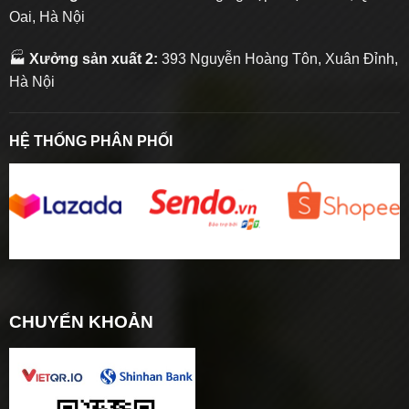
Oai, Hà Nội
🏭
Xưởng sản xuất 2:
393 Nguyễn Hoàng Tôn, Xuân Đỉnh,
Hà Nội
HỆ THỐNG PHÂN PHỐI
CHUYỂN KHOẢN