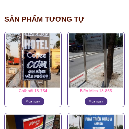
SẢN PHẨM TƯƠNG TỰ
Chữ nổi 18-754
Biển Mica 18-855
Mua ngay
Mua ngay