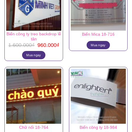
Biển công ty treo backdrop lễ
Biển Mica 18-716
tân
Giá
Giá
1.600.000
₫
960.000
₫
Mua ngay
gốc
hiện
là:
tại
Mua ngay
1.600.000₫.
là:
960.000₫.
Chữ nổi 18-764
Biển công ty 18-984