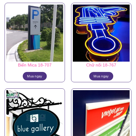
Biển Mica 18-707
Chữ nổi 18-767
Mua ngay
Mua ngay