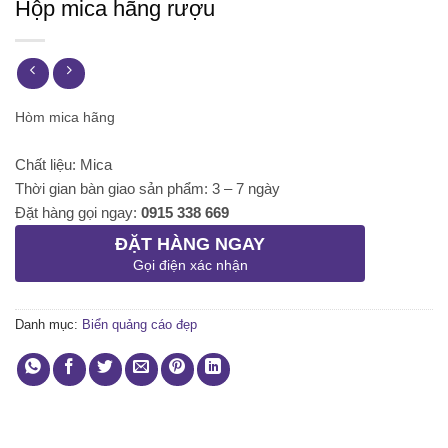
Hộp mica hãng rượu
Hòm mica hãng
Chất liệu: Mica
Thời gian bàn giao sản phẩm: 3 – 7 ngày
Đặt hàng gọi ngay:
0915 338 669
ĐẶT HÀNG NGAY
Gọi điện xác nhận
Danh mục:
Biển quảng cáo đẹp