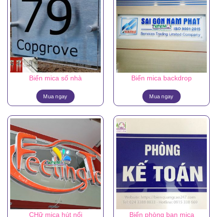
Biển mica số nhà
Biển mica backdrop
Mua ngay
Mua ngay
CHữ mica hút nổi
Biển phòng ban mica