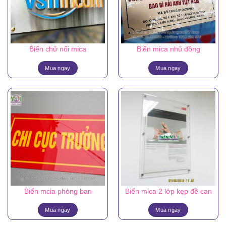
Biển chữ nổi mica
Biển mica nhũ đồng
Mua ngay
Mua ngay
Biển mcia phòng ban
Biển mica 2 lớp kẹp đề can
Mua ngay
Mua ngay