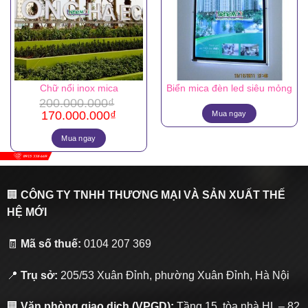
Chữ nổi inox mica
Biển mica đèn led siêu mỏng
200.000.000
₫
Giá
Giá
170.000.000
₫
Mua ngay
gốc
hiện
là:
tại
Mua ngay
200.000.000₫.
là:
170.000.000₫.
🏢
CÔNG TY TNHH THƯƠNG MẠI VÀ SẢN XUẤT THẾ
HỆ MỚI
🧾
Mã số thuế:
0104 207 369
📍
Trụ sở:
205/53 Xuân Đỉnh, phường Xuân Đỉnh, Hà Nội
🏢
Văn phòng giao dịch (VPGD):
Tầng 15, tòa nhà HL – 82