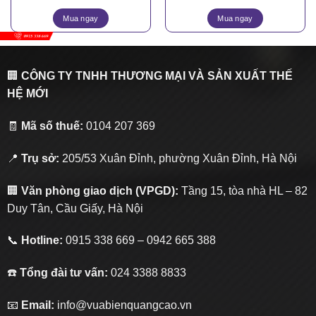
Mua ngay
Mua ngay
🏢
CÔNG TY TNHH THƯƠNG MẠI VÀ SẢN XUẤT THẾ
HỆ MỚI
🧾
Mã số thuế:
0104 207 369
📍
Trụ sở:
205/53 Xuân Đỉnh, phường Xuân Đỉnh, Hà Nội
🏢
Văn phòng giao dịch (VPGD):
Tầng 15, tòa nhà HL – 82
Duy Tân, Cầu Giấy, Hà Nội
📞
Hotline:
0915 338 669 – 0942 665 388
☎️
Tổng đài tư vấn:
024 3388 8833
📧
Email:
info@vuabienquangcao.vn