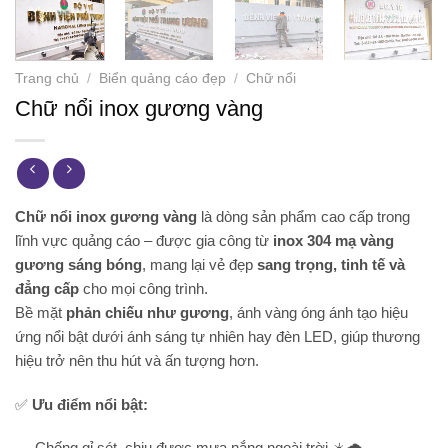
Trang chủ
/
Biển quảng cáo đẹp
/
Chữ nổi
Chữ nổi inox gương vàng
Chữ nổi inox gương vàng
là dòng sản phẩm cao cấp trong
lĩnh vực quảng cáo – được gia công từ
inox 304 mạ vàng
gương sáng bóng
, mang lại vẻ đẹp
sang trọng, tinh tế và
đẳng cấp
cho mọi công trình.
Bề mặt
phản chiếu như gương
, ánh vàng óng ánh tạo hiệu
ứng nổi bật dưới ánh sáng tự nhiên hay đèn LED, giúp thương
hiệu trở nên thu hút và ấn tượng hơn.
✅
Ưu điểm nổi bật:
Chống gỉ sét, chịu được mưa nắng ngoài trời ☀️🌧️