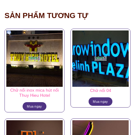
SẢN PHẨM TƯƠNG TỰ
Chữ nổi inox mica hút nổi
Chữ nổi 04
Thuy Hieu Hotel
Mua ngay
Mua ngay