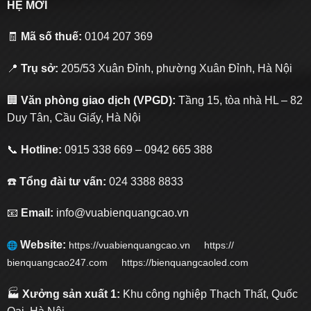
HỆ MỚI
🧾
Mã số thuế:
0104 207 369
📍
Trụ sở:
205/53 Xuân Đỉnh, phường Xuân Đỉnh, Hà Nội
🏢
Văn phòng giao dịch (VPGD):
Tầng 15, tòa nhà HL – 82
Duy Tân, Cầu Giấy, Hà Nội
📞
Hotline:
0915 338 669 – 0942 665 388
☎️
Tổng đài tư vấn:
024 3388 8833
📧
Email:
info@vuabienquangcao.vn
Website:
https://vuabienquangcao.vn
https://
bienquangcao247.com https://bienquangcaoled.com
🏭
Xưởng sản xuất 1:
Khu công nghiệp Thạch Thất, Quốc