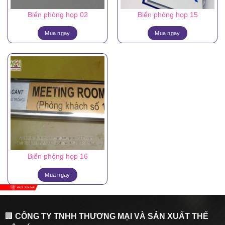
Biển phòng họp 02
Biển phòng họp 15
Mua ngay
Mua ngay
Biển phòng họp 16
Mua ngay
🏢
CÔNG TY TNHH THƯƠNG MẠI VÀ SẢN XUẤT THẾ