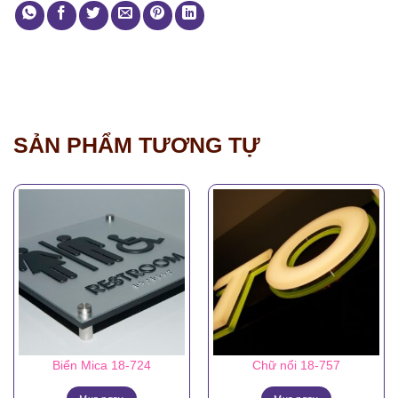
SẢN PHẨM TƯƠNG TỰ
Biển Mica 18-724
Chữ nổi 18-757