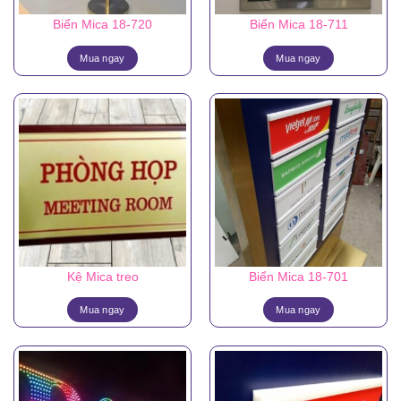
Biển Mica 18-720
Biển Mica 18-711
Mua ngay
Mua ngay
Kệ Mica treo
Biển Mica 18-701
Mua ngay
Mua ngay