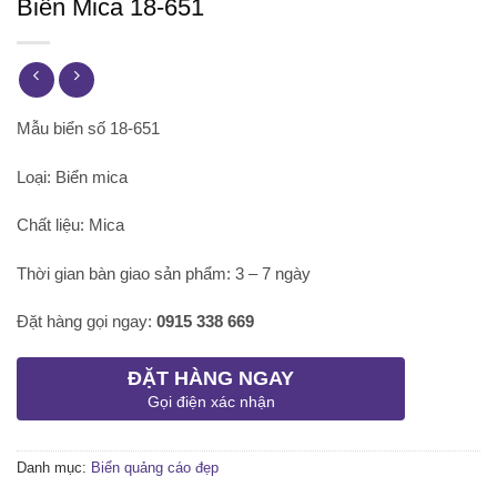
Biển Mica 18-651
Mẫu biển số 18-651
Loại: Biển mica
Chất liệu: Mica
Thời gian bàn giao sản phẩm: 3 – 7 ngày
Đặt hàng gọi ngay:
0915 338 669
ĐẶT HÀNG NGAY
Gọi điện xác nhận
Danh mục:
Biển quảng cáo đẹp