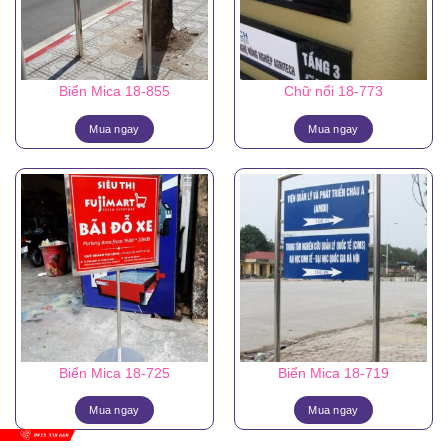
Biển Mica 18-855
Chữ nổi 18-773
Mua ngay
Mua ngay
Biển Mica 18-725
Biển Mica 18-719
Mua ngay
Mua ngay