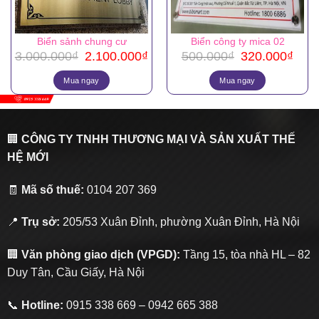
Biển sảnh chung cư
Biển công ty mica 02
Giá
Giá
Giá
Giá
3.000.000
₫
2.100.000
₫
500.000
₫
320.000
₫
gốc
hiện
gốc
hiện
là:
tại
là:
tại
Mua ngay
Mua ngay
3.000.000₫.
là:
500.000₫.
là:
2.100.000₫.
320.
🏢
CÔNG TY TNHH THƯƠNG MẠI VÀ SẢN XUẤT THẾ
HỆ MỚI
🧾
Mã số thuế:
0104 207 369
📍
Trụ sở:
205/53 Xuân Đỉnh, phường Xuân Đỉnh, Hà Nội
🏢
Văn phòng giao dịch (VPGD):
Tầng 15, tòa nhà HL – 82
Duy Tân, Cầu Giấy, Hà Nội
📞
Hotline:
0915 338 669 – 0942 665 388