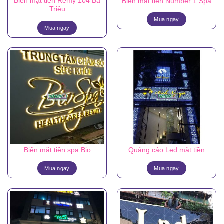
Biển mặt tiền Remy 104 Bà
Biển mặt tiền Number 1 Spa
Triệu
Mua ngay
Mua ngay
Biển mặt tiền spa Bio
Quảng cáo Led mặt tiền
Mua ngay
Mua ngay