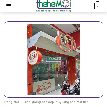
Skip
0
to
content
Trang chủ
/
Biển quảng cáo đẹp
/
Quảng cáo mặt tiền