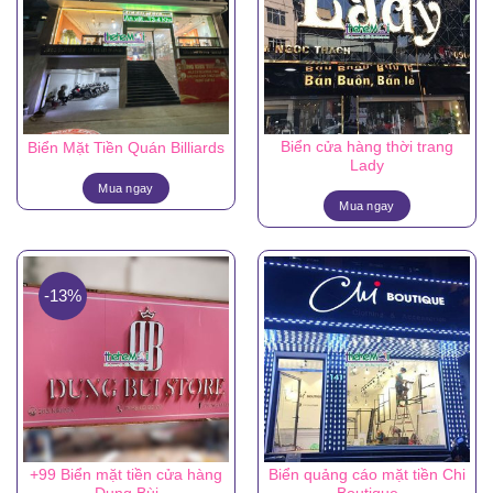
Biển cửa hàng thời trang
Biển Mặt Tiền Quán Billiards
Lady
Mua ngay
Mua ngay
-13%
+99 Biển mặt tiền cửa hàng
Biển quảng cáo mặt tiền Chi