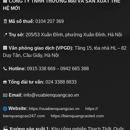
🏢
CÔNG TY TNHH THƯƠNG MẠI VÀ SẢN XUẤT THẾ
HỆ MỚI
🧾
Mã số thuế:
0104 207 369
📍
Trụ sở:
205/53 Xuân Đỉnh, phường Xuân Đỉnh, Hà Nội
🏢
Văn phòng giao dịch (VPGD):
Tầng 15, tòa nhà HL – 82
Duy Tân, Cầu Giấy, Hà Nội
📞
Hotline:
0915 338 669 – 0942 665 388
☎️
Tổng đài tư vấn:
024 3388 8833
📧
Email:
info@vuabienquangcao.vn
Website:
https://vuabienquangcao.vn
https://
bienquangcao247.com https://bienquangcaoled.com
🏭
Xưởng sản xuất 1:
Khu công nghiệp Thạch Thất, Quốc