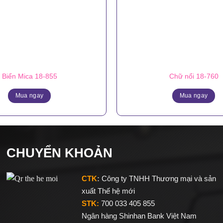
Biển Mica 18-855
Chữ nổi 18-760
Mua ngay
Mua ngay
CHUYỂN KHOẢN
CTK
:
Công ty TNHH Thương mại và sản
xuất Thế hệ mới
STK:
700 033 405 855
Ngân hàng Shinhan Bank Việt Nam