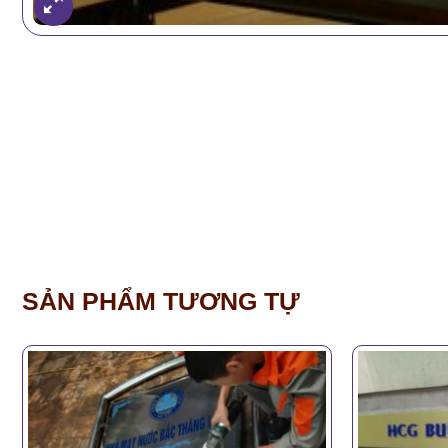
SẢN PHẨM TƯƠNG TỰ