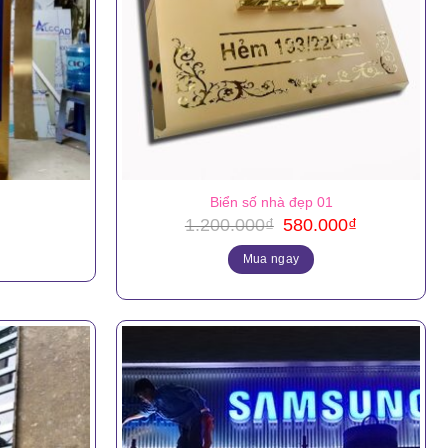
Biển số nhà đẹp 01
Giá
Giá
1.200.000
₫
580.000
₫
gốc
hiện
là:
tại
Mua ngay
1.200.000₫.
là:
580.000₫.