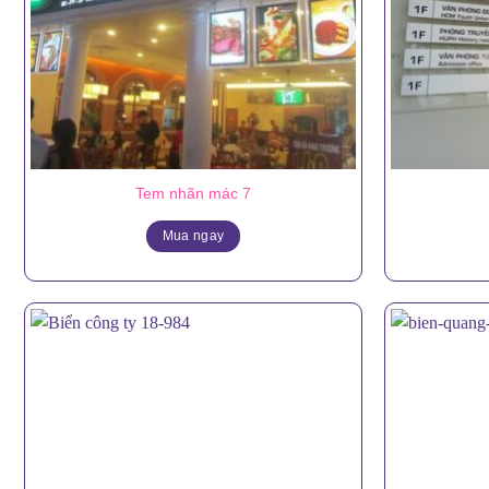
Tem nhãn mác 7
Mua ngay