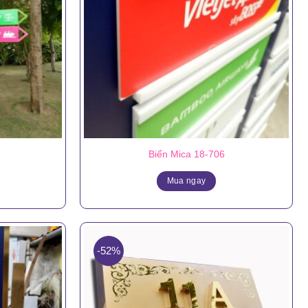
Biển Mica 18-706
Mua ngay
-52%