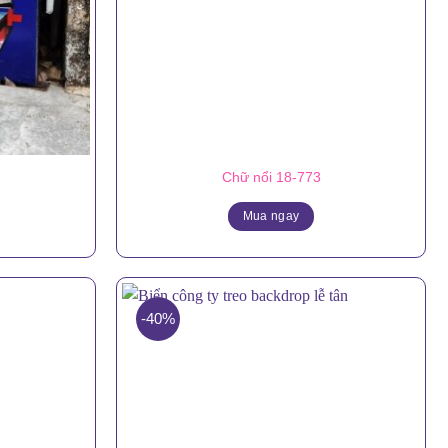
Chữ nổi 18-773
Mua ngay
-40%