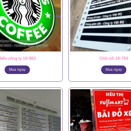
Biển công ty 18-982
Chữ nổi 18-769
Mua ngay
Mua ngay