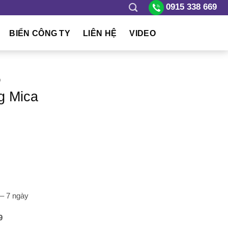
0915 338 669
BIỂN CÔNG TY
LIÊN HỆ
VIDEO
p
g Mica
 – 7 ngày
9