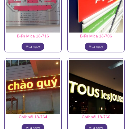
Biển Mica 18-716
Biển Mica 18-706
Mua ngay
Mua ngay
Chữ nổi 18-764
Chữ nổi 18-760
Mua ngay
Mua ngay