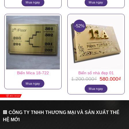
Mua ngay
Mua ngay
-52%
Biển Mica 18-722
Biển số nhà đẹp 01
Giá
Giá
1.200.000
₫
580.000
₫
gốc
hiệ
Mua ngay
là:
tại
Mua ngay
1.200.000₫.
là:
580
🏢
CÔNG TY TNHH THƯƠNG MẠI VÀ SẢN XUẤT THẾ
HỆ MỚI