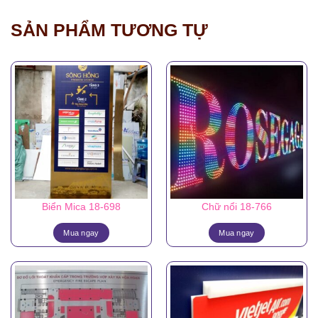
SẢN PHẨM TƯƠNG TỰ
Biển Mica 18-698
Chữ nổi 18-766
Mua ngay
Mua ngay