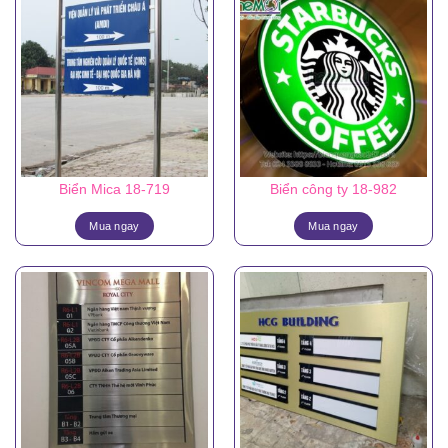
Biển Mica 18-719
Biển công ty 18-982
Mua ngay
Mua ngay