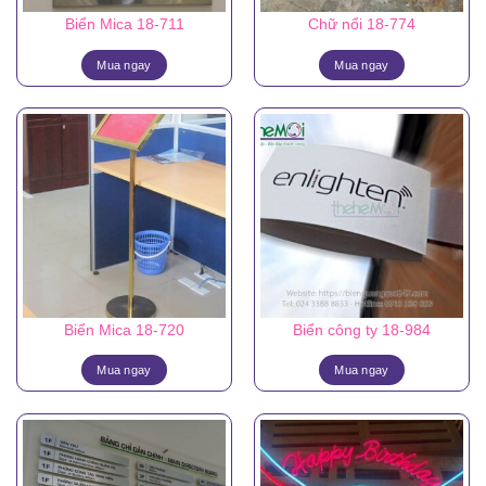
Biển Mica 18-711
Chữ nổi 18-774
Mua ngay
Mua ngay
Biển Mica 18-720
Biển công ty 18-984
Mua ngay
Mua ngay