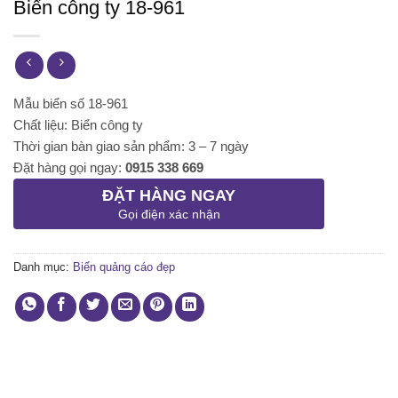
Biển công ty 18-961
Mẫu biển số 18-961
Chất liệu: Biển công ty
Thời gian bàn giao sản phẩm: 3 – 7 ngày
Đặt hàng gọi ngay:
0915 338 669
ĐẶT HÀNG NGAY
Gọi điện xác nhận
Danh mục:
Biển quảng cáo đẹp