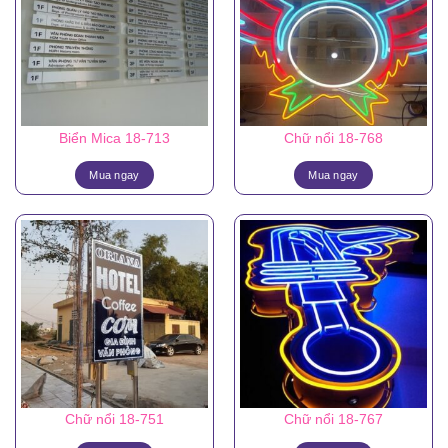
Biển Mica 18-713
Chữ nổi 18-768
Mua ngay
Mua ngay
Chữ nổi 18-751
Chữ nổi 18-767