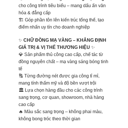
cho công trình tiêu biểu – mang dấu ấn văn
hóa & đẳng cấp
🏗️ Góp phần tôn lên kiến trúc tổng thể, tạo
điểm nhấn uy tín cho doanh nghiệp
✨
CHỮ ĐỒNG MẠ VÀNG – KHẲNG ĐỊNH
GIÁ TRỊ & VỊ THẾ THƯƠNG HIỆU
✨
💎 Sản phẩm thủ công cao cấp, chế tác từ
đồng nguyên chất – mạ vàng sáng bóng tinh
tế
🔠 Từng đường nét được gia công tỉ mỉ,
mang tính thẩm mỹ và độ bền vượt trội
🏛️ Lựa chọn hàng đầu cho các công trình
sang trọng, cơ quan, showroom, nhà hàng
cao cấp
🔥 Màu sắc sang trọng – không phai màu,
không bong tróc theo thời gian