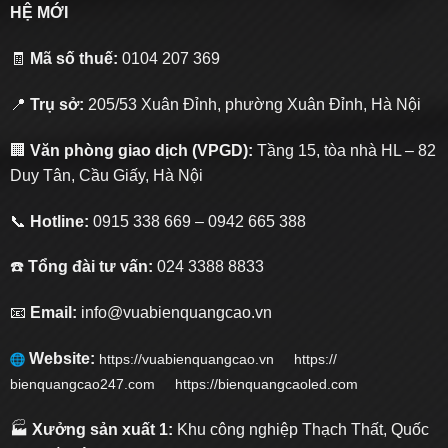
HỆ MỚI
🧾
Mã số thuế:
0104 207 369
📍
Trụ sở:
205/53 Xuân Đỉnh, phường Xuân Đỉnh, Hà Nội
🏢
Văn phòng giao dịch (VPGD):
Tầng 15, tòa nhà HL – 82
Duy Tân, Cầu Giấy, Hà Nội
📞
Hotline:
0915 338 669 – 0942 665 388
☎️
Tổng đài tư vấn:
024 3388 8833
📧
Email:
info@vuabienquangcao.vn
Website:
https://vuabienquangcao.vn
https://
bienquangcao247.com https://bienquangcaoled.com
🏭
Xưởng sản xuất 1:
Khu công nghiệp Thạch Thất, Quốc