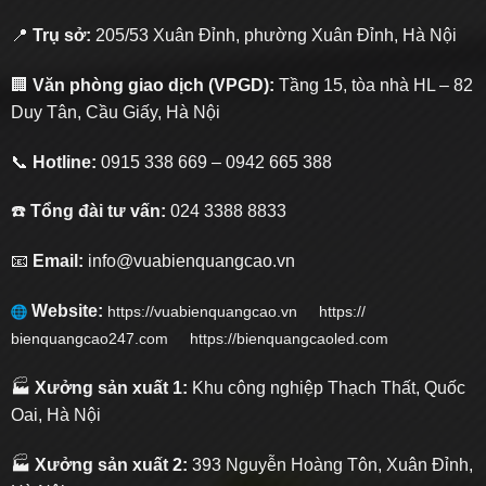
📍
Trụ sở:
205/53 Xuân Đỉnh, phường Xuân Đỉnh, Hà Nội
🏢
Văn phòng giao dịch (VPGD):
Tầng 15, tòa nhà HL – 82
Duy Tân, Cầu Giấy, Hà Nội
📞
Hotline:
0915 338 669 – 0942 665 388
☎️
Tổng đài tư vấn:
024 3388 8833
📧
Email:
info@vuabienquangcao.vn
Website:
https://vuabienquangcao.vn
https://
bienquangcao247.com https://bienquangcaoled.com
🏭
Xưởng sản xuất 1:
Khu công nghiệp Thạch Thất, Quốc
Oai, Hà Nội
🏭
Xưởng sản xuất 2:
393 Nguyễn Hoàng Tôn, Xuân Đỉnh,