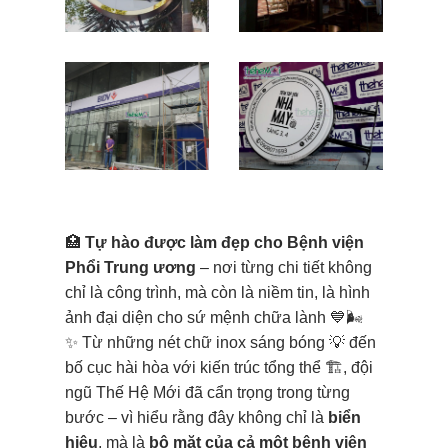
🏥
Tự hào được làm đẹp cho Bệnh viện
Phổi Trung ương
– nơi từng chi tiết không
chỉ là công trình, mà còn là niềm tin, là hình
ảnh đại diện cho sứ mệnh chữa lành 💙🌬️
✨ Từ những nét chữ inox sáng bóng 💡 đến
bố cục hài hòa với kiến trúc tổng thể 🏗️, đội
ngũ Thế Hệ Mới đã cẩn trọng trong từng
bước – vì hiểu rằng đây không chỉ là
biển
hiệu
, mà là
bộ mặt của cả một bệnh viện