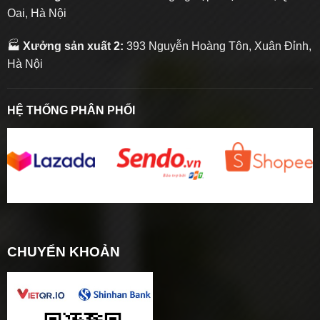
Oai, Hà Nội
🏭
Xưởng sản xuất 2:
393 Nguyễn Hoàng Tôn, Xuân Đỉnh,
Hà Nội
HỆ THỐNG PHÂN PHỐI
CHUYỂN KHOẢN