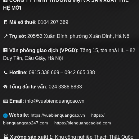
🏢
CÔNG TY TNHH THƯƠNG MẠI VÀ SẢN XUẤT THẾ
HỆ MỚI
🧾
Mã số thuế:
0104 207 369
📍
Trụ sở:
205/53 Xuân Đỉnh, phường Xuân Đỉnh, Hà Nội
🏢
Văn phòng giao dịch (VPGD):
Tầng 15, tòa nhà HL – 82
Duy Tân, Cầu Giấy, Hà Nội
📞
Hotline:
0915 338 669 – 0942 665 388
☎️
Tổng đài tư vấn:
024 3388 8833
📧
Email:
info@vuabienquangcao.vn
Website:
https://vuabienquangcao.vn
https://
bienquangcao247.com https://bienquangcaoled.com
🏭
Xưởng sản xuất 1:
Khu công nghiệp Thạch Thất, Quốc