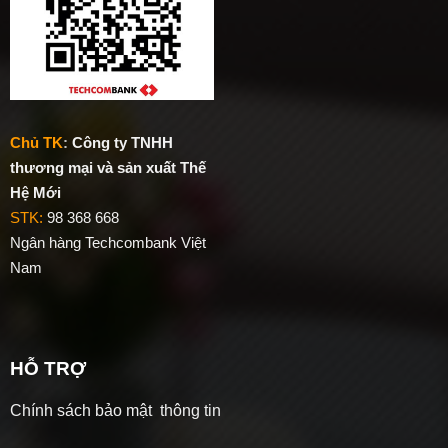
Chủ TK
:
Công ty TNHH
thương mại và sản xuất Thế
Hệ Mới
STK:
98 368 668
Ngân hàng Techcombank Việt
Nam
HỖ TRỢ
Chính sách bảo mật thông tin