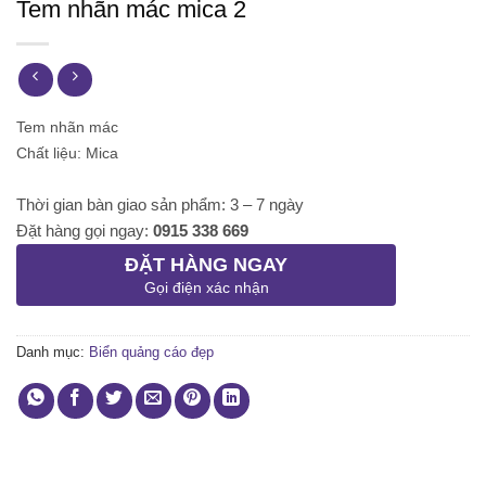
Tem nhãn mác mica 2
Tem nhãn mác
Chất liệu: Mica
Thời gian bàn giao sản phẩm: 3 – 7 ngày
Đặt hàng gọi ngay:
0915 338 669
ĐẶT HÀNG NGAY
Gọi điện xác nhận
Danh mục:
Biển quảng cáo đẹp