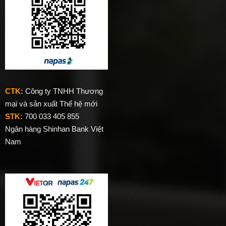
CTK
:
Công ty TNHH Thương
mại và sản xuất Thế hệ mới
STK:
700 033 405 855
Ngân hàng Shinhan Bank Việt
Nam