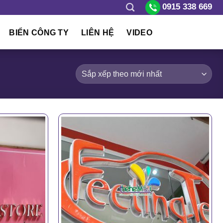
0915 338 669
BIỂN CÔNG TY
LIÊN HỆ
VIDEO