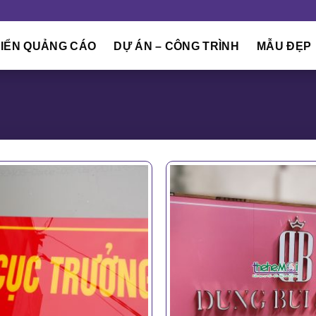
IỂN QUẢNG CÁO
DỰ ÁN – CÔNG TRÌNH
MẪU ĐẸP