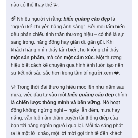
nào có thể thay thế 💫.
🌈 Nhiều người ví rằng:
biển quảng cáo đẹp
là
“người kể chuyện bằng ánh sáng”. Bởi mỗi tấm biển
đều phản chiếu tinh thần thương hiệu – có thể là sự
sang trọng, năng động hay giản dị, gần gũi. Khi
khách hàng nhìn thấy tấm biển, họ không chỉ thấy
một sản phẩm
, mà còn
một cảm xúc
. Một thương
hiệu biết cách kể chuyện qua hình ảnh luôn tạo nên
sự kết nối sâu sắc hơn trong tâm trí người xem ❤️.
🚀 Trong thời đại thương hiệu mọc lên như nấm sau
mưa, việc đầu tư vào một
biển quảng cáo đẹp
chính
là
chiến lược thông minh và bền vững
. Nó hoạt
động không ngừng nghỉ – ngày lẫn đêm, mưa hay
nắng, vẫn luôn âm thầm truyền tải thông điệp của
bạn tới hàng nghìn người qua lại. Mỗi tia sáng phát
ra là một lời chào, một lời mời gọi tinh tế đến khách