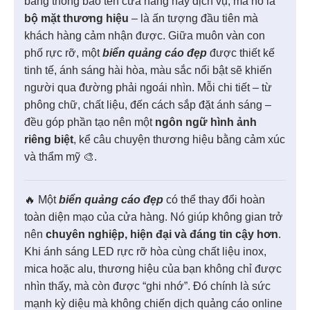
bảng thông báo tên cửa hàng hay dịch vụ, mà nó là
bộ mặt thương hiệu
– là ấn tượng đầu tiên mà
khách hàng cảm nhận được. Giữa muôn vàn con
phố rực rỡ, một
biển quảng cáo đẹp
được thiết kế
tinh tế, ánh sáng hài hòa, màu sắc nổi bật sẽ khiến
người qua đường phải ngoái nhìn. Mỗi chi tiết – từ
phông chữ, chất liệu, đến cách sắp đặt ánh sáng –
đều góp phần tạo nên một
ngôn ngữ hình ảnh
riêng biệt
, kể câu chuyện thương hiệu bằng cảm xúc
và thẩm mỹ 🎨.
🔥 Một
biển quảng cáo đẹp
có thể thay đổi hoàn
toàn diện mạo của cửa hàng. Nó giúp không gian trở
nên
chuyên nghiệp, hiện đại và đáng tin cậy hơn
.
Khi ánh sáng LED rực rỡ hòa cùng chất liệu inox,
mica hoặc alu, thương hiệu của bạn không chỉ được
nhìn thấy, mà còn được “ghi nhớ”. Đó chính là sức
mạnh kỳ diệu mà không chiến dịch quảng cáo online