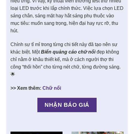
hiệu ứng. Vì vậy, kỹ thuật viên thường test thử nhiều
loại LED trước khi lắp chính thức. Việc lựa chọn LED
sáng chân, sáng mặt hay hắt sáng phụ thuộc vào
mục tiêu: muốn sang trọng, hiện đại hay rực rỡ, thu
hút.
Chính sự tỉ mỉ trong từng chi tiết này đã tạo nên sự
khác biệt. Một
Biển quảng cáo chữ nổi
đẹp không
chỉ nằm ở khâu thiết kế, mà ở cách người thợ thi
công “thổi hồn” cho từng nét chữ, từng đường sáng.
🌟
>> Xem thêm:
Chữ nổi
NHẬN BÁO GIÁ