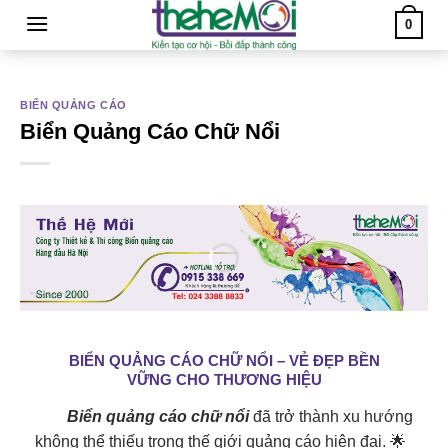
Skip
0
to
content
BIỂN QUẢNG CÁO
Biển Quảng Cáo Chữ Nổi
BIỂN QUẢNG CÁO CHỮ NỔI – VẺ ĐẸP BỀN
VỮNG CHO THƯƠNG HIỆU
Biển quảng cáo chữ nổi
đã trở thành xu hướng
không thể thiếu trong thế giới quảng cáo hiện đại. 🌟