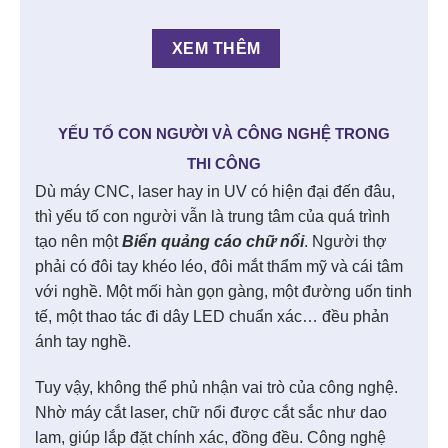
XEM THÊM
YẾU TỐ CON NGƯỜI VÀ CÔNG NGHỆ TRONG
THI CÔNG
Dù máy CNC, laser hay in UV có hiện đại đến đâu,
thì yếu tố con người vẫn là trung tâm của quá trình
tạo nên một
Biển quảng cáo chữ nổi
. Người thợ
phải có đôi tay khéo léo, đôi mắt thẩm mỹ và cái tâm
với nghề. Một mối hàn gọn gàng, một đường uốn tinh
tế, một thao tác đi dây LED chuẩn xác… đều phản
ánh tay nghề.
Tuy vậy, không thể phủ nhận vai trò của công nghệ.
Nhờ máy cắt laser, chữ nổi được cắt sắc như dao
lam, giúp lắp đặt chính xác, đồng đều. Công nghệ