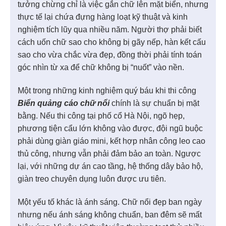
tưởng chừng chỉ là việc gắn chữ lên mặt biển, nhưng
thực tế lại chứa đựng hàng loạt kỹ thuật và kinh
nghiệm tích lũy qua nhiều năm. Người thợ phải biết
cách uốn chữ sao cho không bị gãy nếp, hàn kết cấu
sao cho vừa chắc vừa đẹp, đồng thời phải tính toán
góc nhìn từ xa để chữ không bị “nuốt” vào nền.
Một trong những kinh nghiệm quý báu khi thi công
Biển quảng cáo chữ nổi
chính là sự chuẩn bị mặt
bằng. Nếu thi công tại phố cổ Hà Nội, ngõ hẹp,
phương tiện cẩu lớn không vào được, đội ngũ buộc
phải dùng giàn giáo mini, kết hợp nhân công leo cao
thủ công, nhưng vẫn phải đảm bảo an toàn. Ngược
lại, với những dự án cao tầng, hệ thống dây bảo hộ,
giàn treo chuyên dụng luôn được ưu tiên.
Một yếu tố khác là ánh sáng. Chữ nổi đẹp ban ngày
nhưng nếu ánh sáng không chuẩn, ban đêm sẽ mất